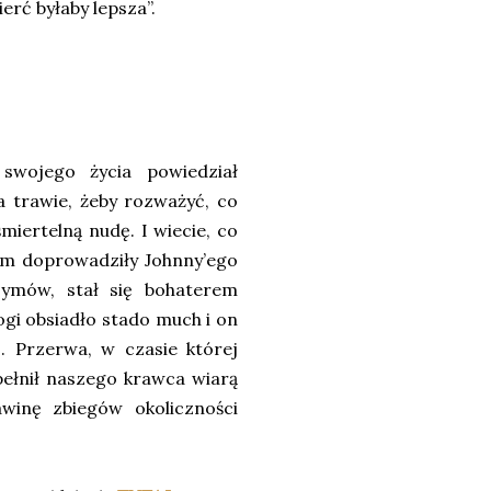
erć byłaby lepsza”.
swojego życia powiedział
a trawie, żeby rozważyć, co
śmiertelną nudę. I wiecie, co
wem doprowadziły Johnny’ego
zymów, stał się bohaterem
gi obsiadło stado much i on
o. Przerwa, w czasie której
pełnił naszego krawca wiarą
awinę zbiegów okoliczności