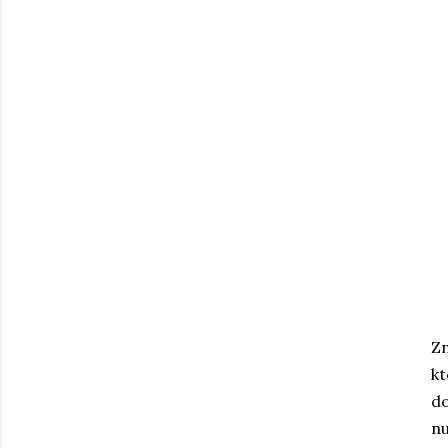
Zn
kt
do
nu