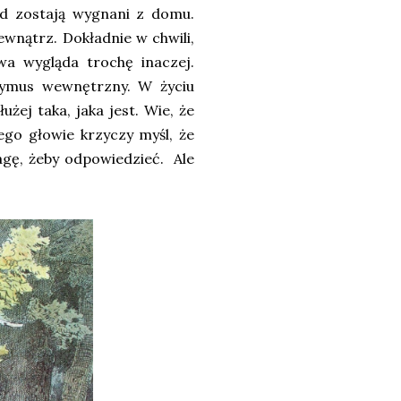
ad zostają wygnani z domu.
wnątrz. Dokładnie w chwili,
wa wygląda trochę inaczej.
ymus wewnętrzny. W życiu
żej taka, jaka jest. Wie, że
ego głowie krzyczy myśl, że
agę, żeby odpowiedzieć. Ale