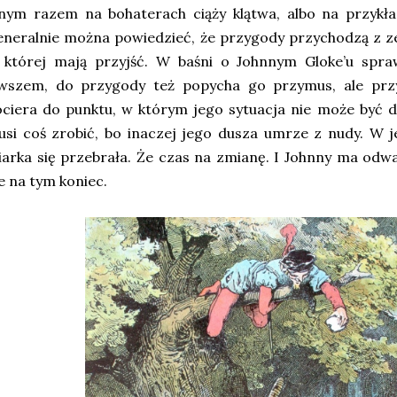
nnym razem na bohaterach ciąży klątwa, albo na przykł
neralnie można powiedzieć, że przygody przychodzą z ze
 której mają przyjść. W baśni o Johnnym Gloke’u spra
wszem, do przygody też popycha go przymus, ale prz
ciera do punktu, w którym jego sytuacja nie może być dłu
si coś zrobić, bo inaczej jego dusza umrze z nudy. W j
arka się przebrała. Że czas na zmianę. I Johnny ma odw
e na tym koniec.