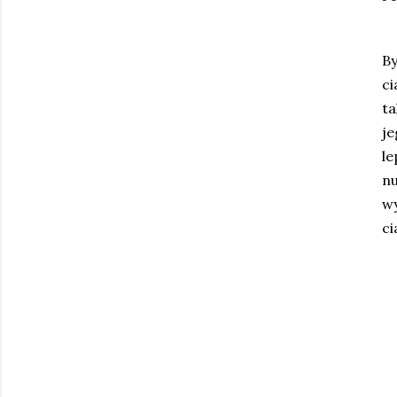
By
ci
ta
j
le
nu
wy
ci