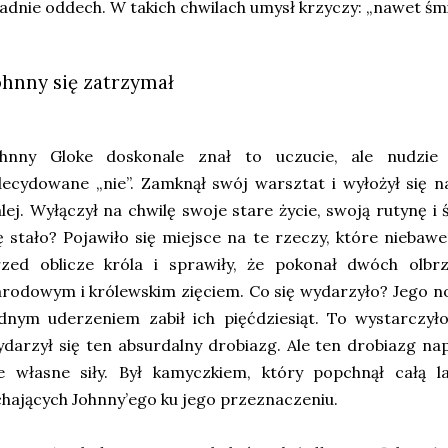
adnie oddech. W takich chwilach umysł krzyczy: „nawet śmi
ohnny się zatrzymał
ohnny Gloke doskonale znał to uczucie, ale nudzie 
ecydowane „nie”. Zamknął swój warsztat i wyłożył się n
lej. Wyłączył na chwilę swoje stare życie, swoją rutynę i 
ę stało? Pojawiło się miejsce na te rzeczy, które nieba
rzed oblicze króla i sprawiły, że pokonał dwóch olbr
rodowym i królewskim zięciem. Co się wydarzyło? Jego no
dnym uderzeniem zabił ich pięćdziesiąt. To wystarczył
darzył się ten absurdalny drobiazg. Ale ten drobiazg na
e własne siły. Był kamyczkiem, który popchnął całą l
hających Johnny’ego ku jego przeznaczeniu.