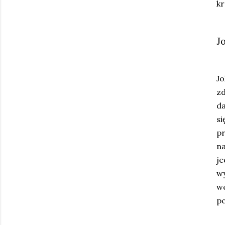
kr
J
J
zd
da
si
p
na
je
wy
w
pc