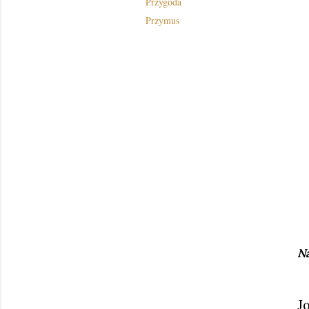
Przygoda
Przymus
Na
J