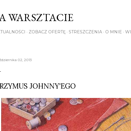
Przejdź do głównej zawartości
NA WARSZTACIE
KTUALNOŚCI
ZOBACZ OFERTĘ
STRESZCZENIA
O MNIE
WI
ździernika 02, 2013
RZYMUS JOHNNY'EGO