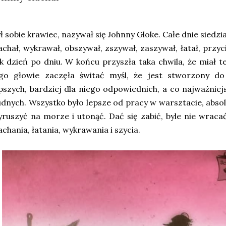
ł sobie krawiec, nazywał się Johnny Gloke. Całe dnie siedz
achał, wykrawał, obszywał, zszywał, zaszywał, łatał, przyc
k dzień po dniu. W końcu przyszła taka chwila, że miał 
ego głowie zaczęła świtać myśl, że jest stworzony do
pszych, bardziej dla niego odpowiednich, a co najważnie
dnych. Wszystko było lepsze od pracy w warsztacie, abso
ruszyć na morze i utonąć. Dać się zabić, byle nie wrac
achania, łatania, wykrawania i szycia.