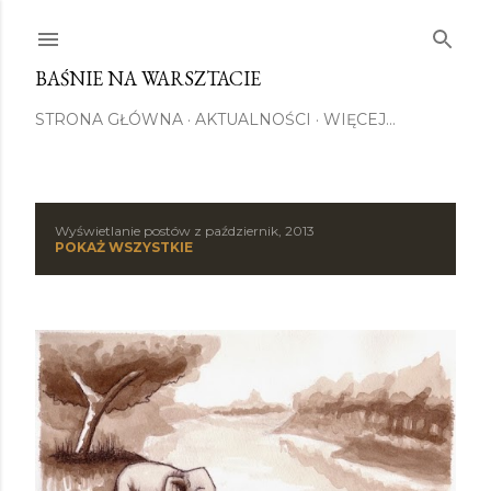
Przejdź do głównej zawartości
BAŚNIE NA WARSZTACIE
STRONA GŁÓWNA
AKTUALNOŚCI
WIĘCEJ…
Wyświetlanie postów z październik, 2013
P
POKAŻ WSZYSTKIE
o
s
t
y