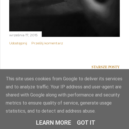
września 17, 2015
Udostępnij
Prześlij komentarz
STARSZE POSTY
This site uses cookies from Google to deliver its services
and to analyze traffic. Your IP address and user-agent are
shared with Google along with performance and security
Obsługiwane przez usługę Blogger
metrics to ensure quality of service, generate usage
statistics, and to detect and address abuse.
Autor obrazów motywu:
Mae Burke
LEARN MORE
GOT IT