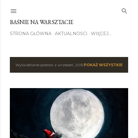
Przejdź do głównej zawartości
BAŚNIE NA WARSZTACIE
STRONA GŁÓWNA
AKTUALNOŚCI
WIĘCEJ…
Wyświetlanie postów z wrzesień, 2015
POKAŻ WSZYSTKIE
P
o
s
t
y