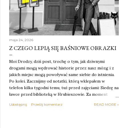
maja 24, 2026
Z CZEGO LEPIĄ SIĘ BAŚNIOWE OBRAZKI
Moi Drodzy, dziś post, trochę o tym, jak dziwnymi
drogami mogą wędrować historie przez nasz mózg i z
jakich miejsc mogą powoływać same siebie do istnienia.
Po kolei. Zacznijmy od notatki, którą wklepałem w
telefon kilka tygodni temu, tuż przed zajęciami: Siedzę na
ławce przed biblioteką w Hrubieszowie. Za moment
zaczynam zajęcia, ale w głowie od wczoraj mam jedną
Udostępnij
Prześlij komentarz
READ MORE »
opowieść, którą kończę Baśniowy Stand-up o kotach.
Dlaczego tę… właśnie to rozgryzam. I dochodzę do
wniosku, że to przez Lubelszczyznę. Pozwólcie, że
wyjaśnię: Historia zaczyna się od tego, że pan Kowalski