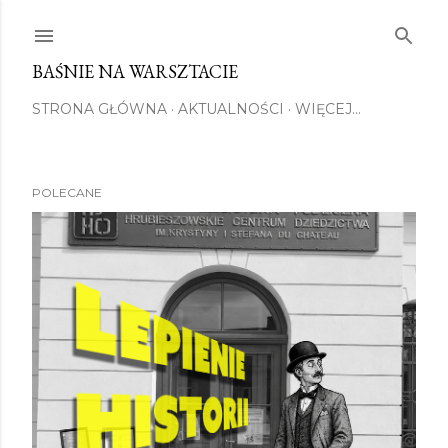
Przejdź do głównej zawartości
BAŚNIE NA WARSZTACIE
STRONA GŁÓWNA
AKTUALNOŚCI
WIĘCEJ…
POLECANE
P
o
s
t
y