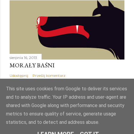
sierpnia 16, 2013
MORAŁY BAŚNI
Udostępnij
Prześlij komentarz
This site uses cookies from Google to deliver its services
and to analyze traffic. Your IP address and user-agent are
shared with Google along with performance and security
Obsługiwane przez usługę Blogger
metrics to ensure quality of service, generate usage
statistics, and to detect and address abuse.
Autor obrazów motywu:
Mae Burke