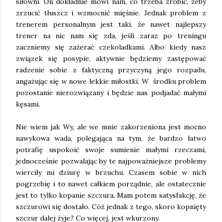
siłowni. On dokładnie mówi nam, co trzeba zrobić, żeby
zrzucić tłuszcz i wzmocnić mięśnie. Jednak problem z
trenerem personalnym jest taki, że nawet najlepszy
trener na nic nam się zda, jeśli zaraz po treningu
zaczniemy się zażerać czekoladkami. Albo kiedy nasz
związek się posypie, aktywnie będziemy zastępować
radzenie sobie z faktyczną przyczyną jego rozpadu,
angażując się w nowe lekkie miłostki. W środku problem
pozostanie nierozwiązany i będzie nas podjadać małymi
kęsami.
Nie wiem jak Wy, ale we mnie zakorzeniona jest mocno
nawykowa wada, polegająca na tym, że bardzo łatwo
potrafię uspokoić swoje sumienie małymi rzeczami,
jednocześnie pozwalając by te najpoważniejsze problemy
wierciły mi dziurę w brzuchu. Czasem sobie w nich
pogrzebię i to nawet całkiem porządnie, ale ostatecznie
jest to tylko kopanie szczura. Mam potem satysfakcję, że
szczurowi się dostało. Cóż jednak z tego, skoro kopnięty
szczur dalej żyje? Co więcej, jest wkurzony.