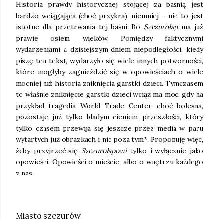
Historia prawdy historycznej stojącej za baśnią jest
bardzo wciągająca (choć przykra), niemniej - nie to jest
istotne dla przetrwania tej baśni. Bo
Szczurołap
ma już
prawie osiem wieków. Pomiędzy faktycznymi
wydarzeniami a dzisiejszym dniem niepodległości, kiedy
piszę ten tekst, wydarzyło się wiele innych potworności,
które mogłyby zagnieździć się w opowieściach o wiele
mocniej niż historia zniknięcia garstki dzieci. Tymczasem
to właśnie zniknięcie garstki dzieci wciąż ma moc, gdy na
przykład tragedia World Trade Center, choć bolesna,
pozostaje już tylko bladym cieniem przeszłości, który
tylko czasem przewija się jeszcze przez media w paru
wytartych już obrazkach i nic poza tym*. Proponuję więc,
żeby przyjrzeć się
Szczurołapowi
tylko i wyłącznie jako
opowieści. Opowieści o mieście, albo o wnętrzu każdego
z nas.
Miasto szczurów