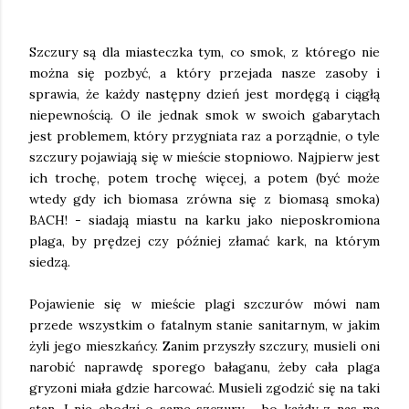
Szczury są dla miasteczka tym, co smok, z którego nie
można się pozbyć, a który przejada nasze zasoby i
sprawia, że każdy następny dzień jest mordęgą i ciągłą
niepewnością. O ile jednak smok w swoich gabarytach
jest problemem, który przygniata raz a porządnie, o tyle
szczury pojawiają się w mieście stopniowo. Najpierw jest
ich trochę, potem trochę więcej, a potem (być może
wtedy gdy ich biomasa zrówna się z biomasą smoka)
BACH! - siadają miastu na karku jako nieposkromiona
plaga, by prędzej czy później złamać kark, na którym
siedzą.
Pojawienie się w mieście plagi szczurów mówi nam
przede wszystkim o fatalnym stanie sanitarnym, w jakim
żyli jego mieszkańcy. Zanim przyszły szczury, musieli oni
narobić naprawdę sporego bałaganu, żeby cała plaga
gryzoni miała gdzie harcować. Musieli zgodzić się na taki