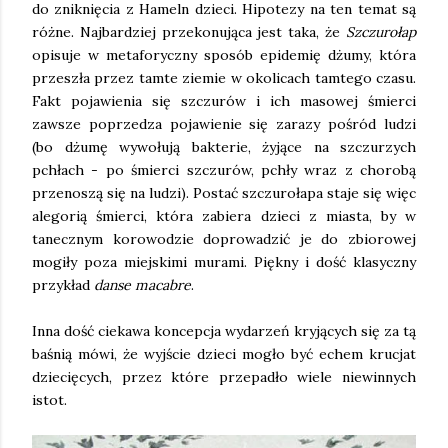
do zniknięcia z Hameln dzieci. Hipotezy na ten temat są
różne. Najbardziej przekonująca jest taka, że
Szczurołap
opisuje w metaforyczny sposób epidemię dżumy, która
przeszła przez tamte ziemie w okolicach tamtego czasu.
Fakt pojawienia się szczurów i ich masowej śmierci
zawsze poprzedza pojawienie się zarazy pośród ludzi
(bo dżumę wywołują bakterie, żyjące na szczurzych
pchłach - po śmierci szczurów, pchły wraz z chorobą
przenoszą się na ludzi). Postać szczurołapa staje się więc
alegorią śmierci, która zabiera dzieci z miasta, by w
tanecznym korowodzie doprowadzić je do zbiorowej
mogiły poza miejskimi murami. Piękny i dość klasyczny
przykład
danse macabre
.
Inna dość ciekawa koncepcja wydarzeń kryjących się za tą
baśnią mówi, że wyjście dzieci mogło być echem krucjat
dziecięcych, przez które przepadło wiele niewinnych
istot.