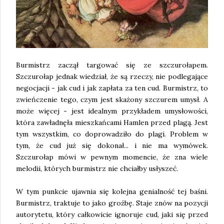
Burmistrz zaczął targować się ze szczurołapem.
Szczurołap jednak wiedział, że są rzeczy, nie podlegające
negocjacji - jak cud i jak zapłata za ten cud. Burmistrz, to
zwieńczenie tego, czym jest skażony szczurem umysł. A
może więcej - jest idealnym przykładem umysłowości,
która zawładnęła mieszkańcami Hamlen przed plagą. Jest
tym wszystkim, co doprowadziło do plagi. Problem w
tym, że cud już się dokonał... i nie ma wymówek.
Szczurołap mówi w pewnym momencie, że zna wiele
melodii, których burmistrz nie chciałby usłyszeć.
W tym punkcie ujawnia się kolejna genialność tej baśni.
Burmistrz, traktuje to jako groźbę. Staje znów na pozycji
autorytetu, który całkowicie ignoruje cud, jaki się przed