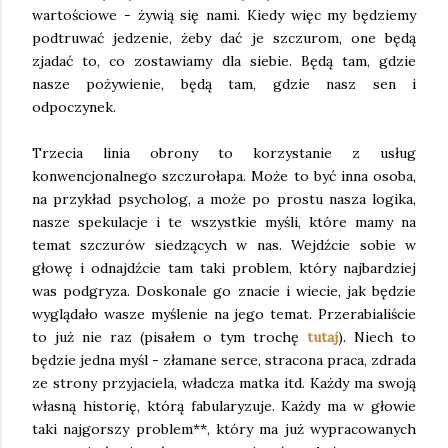
wartościowe - żywią się nami. Kiedy więc my będziemy
podtruwać jedzenie, żeby dać je szczurom, one będą
zjadać to, co zostawiamy dla siebie. Będą tam, gdzie
nasze pożywienie, będą tam, gdzie nasz sen i
odpoczynek.
Trzecia linia obrony to korzystanie z usług
konwencjonalnego szczurołapa. Może to być inna osoba,
na przykład psycholog, a może po prostu nasza logika,
nasze spekulacje i te wszystkie myśli, które mamy na
temat szczurów siedzących w nas. Wejdźcie sobie w
głowę i odnajdźcie tam taki problem, który najbardziej
was podgryza. Doskonale go znacie i wiecie, jak będzie
wyglądało wasze myślenie na jego temat. Przerabialiście
to już nie raz (pisałem o tym trochę
tutaj
). Niech to
będzie jedna myśl - złamane serce, stracona praca, zdrada
ze strony przyjaciela, władcza matka itd. Każdy ma swoją
własną historię, którą fabularyzuje. Każdy ma w głowie
taki najgorszy problem**, który ma już wypracowanych