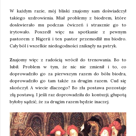
W każdym razie, mój bliski znajomy sam doświadczył
takiego uzdrowienia. Miał problemy z biodrem, które
doskwierało mu podczas ćwiczeń i strasznie go to
irytowało. Poszedł więc na spotkanie z pewnym
pastorem z Nigerii i ten pastor przemodlił mu biodro.
Cały ból i wszelkie niedogodności zniknęły na pstryk.
Znajomy więc z radością wrócił do trenowania. Bo to
lubił. Problem w tym, że nic nie zmienił i to, co
doprowadziło go za pierwszym razem do bólu biodra,
doprowadziło go tam także za drugim razem. Cud się
skończył. A wiecie dlaczego? Bo zła postawa pozostaje
złą postawą. I jeśli raz doprowadziła do kontuzji, głupotą
byłoby sądzić, że za drugim razem będzie inaczej.