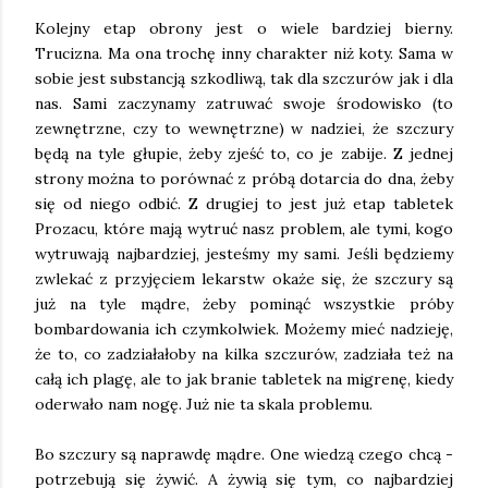
Kolejny etap obrony jest o wiele bardziej bierny.
Trucizna. Ma ona trochę inny charakter niż koty. Sama w
sobie jest substancją szkodliwą, tak dla szczurów jak i dla
nas. Sami zaczynamy zatruwać swoje środowisko (to
zewnętrzne, czy to wewnętrzne) w nadziei, że szczury
będą na tyle głupie, żeby zjeść to, co je zabije. Z jednej
strony można to porównać z próbą dotarcia do dna, żeby
się od niego odbić. Z drugiej to jest już etap tabletek
Prozacu, które mają wytruć nasz problem, ale tymi, kogo
wytruwają najbardziej, jesteśmy my sami. Jeśli będziemy
zwlekać z przyjęciem lekarstw okaże się, że szczury są
już na tyle mądre, żeby pominąć wszystkie próby
bombardowania ich czymkolwiek. Możemy mieć nadzieję,
że to, co zadziałałoby na kilka szczurów, zadziała też na
całą ich plagę, ale to jak branie tabletek na migrenę, kiedy
oderwało nam nogę. Już nie ta skala problemu.
Bo szczury są naprawdę mądre. One wiedzą czego chcą -
potrzebują się żywić. A żywią się tym, co najbardziej