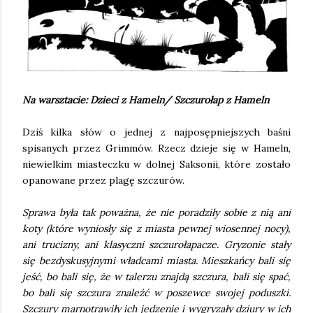
Na warsztacie: Dzieci z Hameln/ Szczurołap z Hameln
Dziś kilka słów o jednej z najposępniejszych baśni
spisanych przez Grimmów. Rzecz dzieje się w Hameln,
niewielkim miasteczku w dolnej Saksonii, które zostało
opanowane przez plagę szczurów.
Sprawa była tak poważna, że nie poradziły sobie z nią ani
koty (które wyniosły się z miasta pewnej wiosennej nocy),
ani trucizny, ani klasyczni szczurołapacze. Gryzonie stały
się bezdyskusyjnymi władcami miasta. Mieszkańcy bali się
jeść, bo bali się, że w talerzu znajdą szczura, bali się spać,
bo bali się szczura znaleźć w poszewce swojej poduszki.
Szczury marnotrawiły ich jedzenie i wygryzały dziury w ich