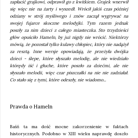
zapłacić grajkowi, odprawił go z kwitkiem. Grajek wnerwił
się więc nie na żarty i wyszedł. Wrócił jakiś czas później
odziany w strój myśliwego i znów zaczął wygrywać na
swojej fujarce skoczne melodyjki. Tym razem jednak
poszły za nim dzieci z całego miasteczka. Sto trzydzieści
głów opuściło Hameln, by już nigdy nie wrócić. Niektórzy
mówią, że pozostał tylko kulawy chłopiec, który nie nadążył
za resztą. Inne wersje opowiadają, że przeżyła dwójka
dzieci - ślepe, które słyszało melodię, ale nie wiedziało
którędy iść i głuche, które poszło za dziećmi, ale nie
słyszało melodii, więc czar piszczałki na nie nie zadziałał.
Co stało się z tymi, które odeszły, nie wiadomo...
Prawda o Hameln
Baśń ta ma dość mocne zakorzenienie w faktach
historycznych. Podobno w XIII wieku naprawdę doszło