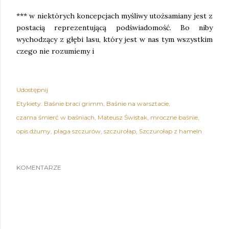
*** w niektórych koncepcjach myśliwy utożsamiany jest z
postacią reprezentującą podświadomość. Bo niby
wychodzący z głębi lasu, który jest w nas tym wszystkim
czego nie rozumiemy i
Udostępnij
Etykiety:
Baśnie braci grimm
Baśnie na warsztacie
czarna śmierć w baśniach
Mateusz Świstak
mroczne baśnie
opis dżumy
plaga szczurów
szczurołap
Szczurołap z hameln
KOMENTARZE