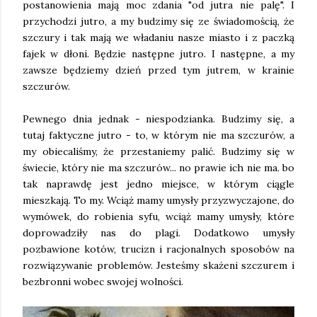
postanowienia mają moc zdania "od jutra nie palę". I
przychodzi jutro, a my budzimy się ze świadomością, że
szczury i tak mają we władaniu nasze miasto i z paczką
fajek w dłoni. Będzie następne jutro. I następne, a my
zawsze będziemy dzień przed tym jutrem, w krainie
szczurów.
Pewnego dnia jednak - niespodzianka. Budzimy się, a
tutaj faktyczne jutro - to, w którym nie ma szczurów, a
my obiecaliśmy, że przestaniemy palić. Budzimy się w
świecie, który nie ma szczurów... no prawie ich nie ma. bo
tak naprawdę jest jedno miejsce, w którym ciągle
mieszkają. To my. Wciąż mamy umysły przyzwyczajone, do
wymówek, do robienia syfu, wciąż mamy umysły, które
doprowadziły nas do plagi. Dodatkowo umysły
pozbawione kotów, trucizn i racjonalnych sposobów na
rozwiązywanie problemów. Jesteśmy skażeni szczurem i
bezbronni wobec swojej wolności.