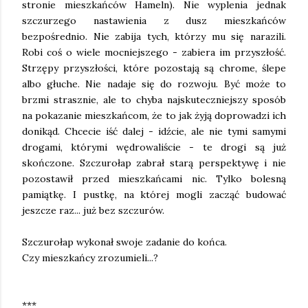
stronie mieszkańców Hameln). Nie wyplenia jednak
szczurzego nastawienia z dusz mieszkańców
bezpośrednio. Nie zabija tych, którzy mu się narazili.
Robi coś o wiele mocniejszego - zabiera im przyszłość.
Strzępy przyszłości, które pozostają są chrome, ślepe
albo głuche. Nie nadaje się do rozwoju. Być może to
brzmi strasznie, ale to chyba najskuteczniejszy sposób
na pokazanie mieszkańcom, że to jak żyją doprowadzi ich
donikąd. Chcecie iść dalej - idźcie, ale nie tymi samymi
drogami, którymi wędrowaliście - te drogi są już
skończone. Szczurołap zabrał starą perspektywę i nie
pozostawił przed mieszkańcami nic. Tylko bolesną
pamiątkę. I pustkę, na której mogli zacząć budować
jeszcze raz... już bez szczurów.
Szczurołap wykonał swoje zadanie do końca.
Czy mieszkańcy zrozumieli...?
***