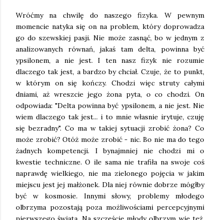
Wróćmy na chwilę do naszego fizyka. W pewnym
momencie natyka się on na problem, który doprowadza
go do szewskiej pasji. Nie może zasnąć, bo w jednym z
analizowanych równań, jakaś tam delta, powinna być
ypsilonem, a nie jest. I ten nasz fizyk nie rozumie
dlaczego tak jest, a bardzo by chciał. Czuje, że to punkt,
w którym on się kończy. Chodzi więc struty całymi
dniami, aż wreszcie jego żona pyta, o co chodzi. On
odpowiada: "Delta powinna być ypsilonem, a nie jest. Nie
wiem dlaczego tak jest... i to mnie własnie irytuje, czuję
się bezradny". Co ma w takiej sytuacji zrobić żona? Co
może zrobić? Otóż może zrobić - nic. Bo nie ma do tego
żadnych kompetencji. I bynajmniej nie chodzi mi o
kwestie techniczne. O ile sama nie trafiła na swoje coś
naprawdę wielkiego, nie ma zielonego pojęcia w jakim
miejscu jest jej małżonek. Dla niej równie dobrze mógłby
być w kosmosie. Innymi słowy, problemy młodego
olbrzyma pozostają poza możliwościami percepcyjnymi
pierwszego świata. Na szczęście młody olbrzym wie też,