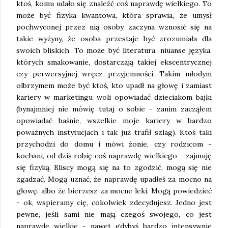
ktoś, komu udało się znaleźć coś naprawdę wielkiego. To
może być fizyka kwantowa, która sprawia, że umysł
pochwyconej przez nią osoby zaczyna wznosić się na
takie wyżyny, że osoba przestaje być zrozumiała dla
swoich bliskich. To może być literatura, niuanse języka,
których smakowanie, dostarczają takiej ekscentrycznej
czy perwersyjnej wręcz przyjemności. Takim młodym
olbrzymem może być ktoś, kto upadł na głowę i zamiast
kariery w marketingu woli opowiadać dzieciakom bajki
(bynajmniej nie mówię tutaj o sobie - zanim zacząłem
opowiadać baśnie, wszelkie moje kariery w bardzo
poważnych instytucjach i tak już trafił szlag). Ktoś taki
przychodzi do domu i mówi żonie, czy rodzicom -
kochani, od dziś robię coś naprawdę wielkiego - zajmuję
się fizyką. Bliscy mogą się na to zgodzić, mogą się nie
zgadzać. Mogą uznać, że naprawdę upadłeś za mocno na
głowę, albo że bierzesz za mocne leki. Mogą powiedzieć
- ok, wspieramy cię, cokolwiek zdecydujesz. Jedno jest
pewne, jeśli sami nie mają czegoś swojego, co jest
naprawdę wielkie - nawet gdybyś bardzo intensywnie