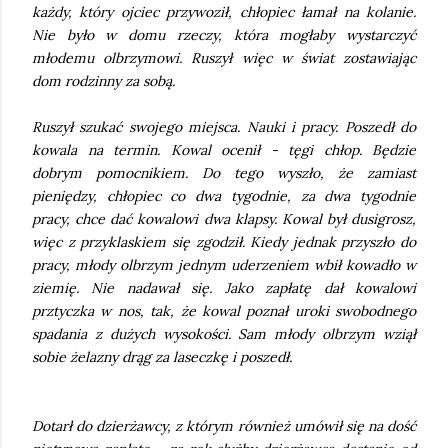
każdy, który ojciec przywoził, chłopiec łamał na kolanie.
Nie było w domu rzeczy, która mogłaby wystarczyć
młodemu olbrzymowi. Ruszył więc w świat zostawiając
dom rodzinny za sobą.
Ruszył szukać swojego miejsca. Nauki i pracy. Poszedł do
kowala na termin. Kowal ocenił - tęgi chłop. Będzie
dobrym pomocnikiem. Do tego wyszło, że zamiast
pieniędzy, chłopiec co dwa tygodnie, za dwa tygodnie
pracy, chce dać kowalowi dwa klapsy. Kowal był dusigrosz,
więc z przyklaskiem się zgodził. Kiedy jednak przyszło do
pracy, młody olbrzym jednym uderzeniem wbił kowadło w
ziemię. Nie nadawał się. Jako zapłatę dał kowalowi
prztyczka w nos, tak, że kowal poznał uroki swobodnego
spadania z dużych wysokości. Sam młody olbrzym wziął
sobie żelazny drąg za laseczkę i poszedł.
Dotarł do dzierżawcy, z którym również umówił się na dość