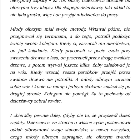
nietypową zapłatę - za rok służby dzierżawca dostanie od
olbrzyma trzy klapsy. Dla skąpego dzierżawcy taki układ to
nie lada gratka, więc i on przyjął młodzieńca do pracy.
Młody olbrzym miał swoje metody. Wstawał późno, nie
przejmował się terminami, a do tego, potrafił podłożyć
świnię swoim kolegom. Kiedy ci, zarzucali mu nieróbstwo,
on jadł śniadanie. Kiedy pracowali w pocie czoła przy
zwożeniu drewna z lasu, on przerzucił przez drogę zwaliste
drzewo, a potem wyrwał jeszcze kilka, żeby załadować je
na wóz. Kiedy wracał, reszta parobków przejść przez
zwalone drzewo nie potrafiła. A młody olbrzym zarzucił
sobie wóz i konie na ramię i jednym skokiem znalazł się po
drugiej stronie. Kolegom nie pomógł. Za to pochwały od
dzierżawcy zebrał sowite.
I zbierałby pewnie dalej, gdyby nie to, że przyszedł dzień
zapłaty. Dzierżawca, ze strachu o własne życie postawnowił
oddać olbrzymowi swoje stanowisko, a nawet wszystko,
czego młody olbrzym zapragnie, ale olbrzym twardo