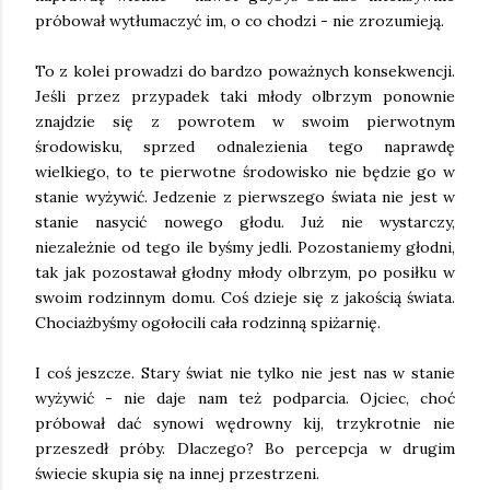
próbował wytłumaczyć im, o co chodzi - nie zrozumieją.
To z kolei prowadzi do bardzo poważnych konsekwencji.
Jeśli przez przypadek taki młody olbrzym ponownie
znajdzie się z powrotem w swoim pierwotnym
środowisku, sprzed odnalezienia tego naprawdę
wielkiego, to te pierwotne środowisko nie będzie go w
stanie wyżywić. Jedzenie z pierwszego świata nie jest w
stanie nasycić nowego głodu. Już nie wystarczy,
niezależnie od tego ile byśmy jedli. Pozostaniemy głodni,
tak jak pozostawał głodny młody olbrzym, po posiłku w
swoim rodzinnym domu. Coś dzieje się z jakością świata.
Chociażbyśmy ogołocili cała rodzinną spiżarnię.
I coś jeszcze. Stary świat nie tylko nie jest nas w stanie
wyżywić - nie daje nam też podparcia. Ojciec, choć
próbował dać synowi wędrowny kij, trzykrotnie nie
przeszedł próby. Dlaczego? Bo percepcja w drugim
świecie skupia się na innej przestrzeni.