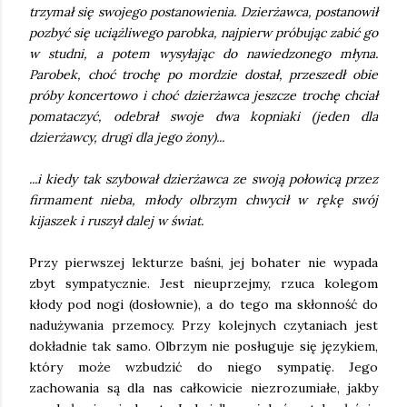
trzymał się swojego postanowienia. Dzierżawca, postanowił
pozbyć się uciążliwego parobka, najpierw próbując zabić go
w studni, a potem wysyłając do nawiedzonego młyna.
Parobek, choć trochę po mordzie dostał, przeszedł obie
próby koncertowo i choć dzierżawca jeszcze trochę chciał
pomataczyć, odebrał swoje dwa kopniaki (jeden dla
dzierżawcy, drugi dla jego żony)...
...i kiedy tak szybował dzierżawca ze swoją połowicą przez
firmament nieba, młody olbrzym chwycił w rękę swój
kijaszek i ruszył dalej w świat.
Przy pierwszej lekturze baśni, jej bohater nie wypada
zbyt sympatycznie. Jest nieuprzejmy, rzuca kolegom
kłody pod nogi (dosłownie), a do tego ma skłonność do
nadużywania przemocy. Przy kolejnych czytaniach jest
dokładnie tak samo. Olbrzym nie posługuje się językiem,
który może wzbudzić do niego sympatię. Jego
zachowania są dla nas całkowicie niezrozumiałe, jakby