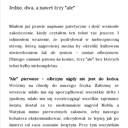
Jedno, dwa, a nawet trzy "ale"
Miałem już prawie napisane patetyczne i dość wzniosłe
zakończenie, kiedy czytałem ten tekst raz jeszcze. I
odniosłem wrażenie, że podryfował w niebezpieczną
stronę, którą najprościej można by określić kultowym
stwierdzeniem
fak de system - zostań olbrzymem
.
Dlatego zamiast patosu na koniec, trzy "ale", bez których
tekst byłby niekompletny.
"Ale" pierwsze - olbrzym nigdy nie jest do końca.
Wróćmy na chwilę do naszego fizyka. Załóżmy, że
wreszcie udało mu się uporządkować wszystkie delty i
ypsilony, udało mu się rozstrzygnąć wszelkie tajemnice
świata, dostał za to siedemnaście nagród Nobla, a
Watykan mimo pierwotnych zakusów, żeby naszego
bohatera ekskomunikować, zdecydował, że lepiej, jak po
śmierci od razu zostanie świętym. Przy tym wszystkim