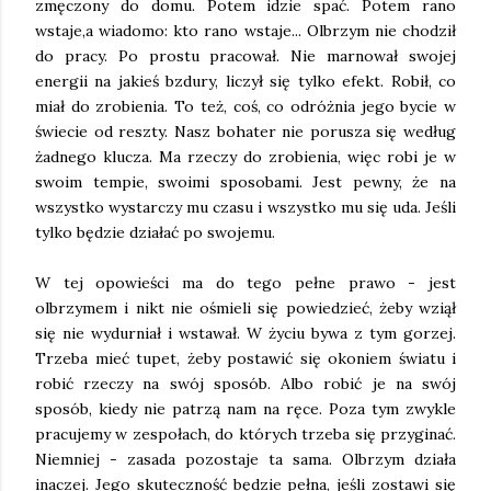
zmęczony do domu. Potem idzie spać. Potem rano
wstaje,a wiadomo: kto rano wstaje... Olbrzym nie chodził
do pracy. Po prostu pracował. Nie marnował swojej
energii na jakieś bzdury, liczył się tylko efekt. Robił, co
miał do zrobienia. To też, coś, co odróżnia jego bycie w
świecie od reszty. Nasz bohater nie porusza się według
żadnego klucza. Ma rzeczy do zrobienia, więc robi je w
swoim tempie, swoimi sposobami. Jest pewny, że na
wszystko wystarczy mu czasu i wszystko mu się uda. Jeśli
tylko będzie działać po swojemu.
W tej opowieści ma do tego pełne prawo - jest
olbrzymem i nikt nie ośmieli się powiedzieć, żeby wziął
się nie wydurniał i wstawał. W życiu bywa z tym gorzej.
Trzeba mieć tupet, żeby postawić się okoniem światu i
robić rzeczy na swój sposób. Albo robić je na swój
sposób, kiedy nie patrzą nam na ręce. Poza tym zwykle
pracujemy w zespołach, do których trzeba się przyginać.
Niemniej - zasada pozostaje ta sama. Olbrzym działa
inaczej. Jego skuteczność będzie pełna, jeśli zostawi się