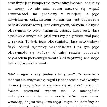
nasz fizyk jest kompletnie niezaradny życiowo, nosi buty
na rzepy, bo nie miał czasu nauczyć się wiązać
sznurowadeł, ma problemy z relacjami, a jego
największym osiągnięciem kulinarnym jest zaparzenie
herbaty ekspresowej. Jest olbrzymem, owszem, ale bycie
olbrzymem to tylko fragment, całości, którą jest. Nasz
baśniowy olbrzym nie pisał wierszy, po prostu miał parę
w rękach. To była jego olbrzymiość. Nasz przykładowy
fizyk, odkrył tajemnicę wszechświata i na tym jego
olbrzymiość się kończy. W całej reszcie pozostaje
obywatelem pierwszego świata. Coś naprawdę wielkiego
tylko wyznacza kierunek.
"Ale" drugie - czy jesteś olbrzymem?
Oczywiście -
możesz nie trzymać się reguł i jednocześnie być zwykłym
darmozjadem, któremu nie chce się nic robić ze swoim
życiem, talentami, czasem itd. To szczególnie
niebezpieczne dziś, w czasach, które systemowo
wmawiają, że jesteśmy kimś wyjątkowym, bo jesteśmy. Że