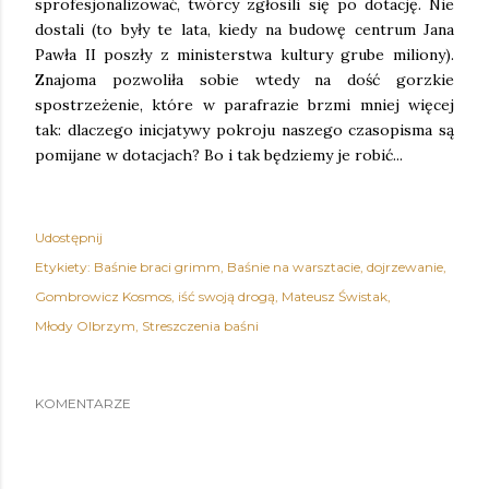
sprofesjonalizować, twórcy zgłosili się po dotację. Nie
dostali (to były te lata, kiedy na budowę centrum Jana
Pawła II poszły z ministerstwa kultury grube miliony).
Znajoma pozwoliła sobie wtedy na dość gorzkie
spostrzeżenie, które w parafrazie brzmi mniej więcej
tak: dlaczego inicjatywy pokroju naszego czasopisma są
pomijane w dotacjach? Bo i tak będziemy je robić...
Udostępnij
Etykiety:
Baśnie braci grimm
Baśnie na warsztacie
dojrzewanie
Gombrowicz Kosmos
iść swoją drogą
Mateusz Świstak
Młody Olbrzym
Streszczenia baśni
KOMENTARZE