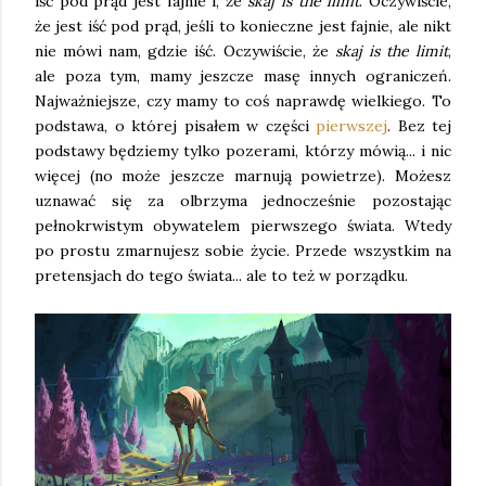
iść pod prąd jest fajnie i, że
skaj is the limit
. Oczywiście,
że jest iść pod prąd, jeśli to konieczne jest fajnie, ale nikt
nie mówi nam, gdzie iść. Oczywiście, że
skaj is the limit
,
ale poza tym, mamy jeszcze masę innych ograniczeń.
Najważniejsze, czy mamy to coś naprawdę wielkiego. To
podstawa, o której pisałem w części
pierwszej
. Bez tej
podstawy będziemy tylko pozerami, którzy mówią... i nic
więcej (no może jeszcze marnują powietrze). Możesz
uznawać się za olbrzyma jednocześnie pozostając
pełnokrwistym obywatelem pierwszego świata. Wtedy
po prostu zmarnujesz sobie życie. Przede wszystkim na
pretensjach do tego świata... ale to też w porządku.