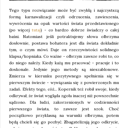
Tego typu rozwiązanie może być zwykłą i najczystszą
formą karnawalizacji czyli odrzucenia, zawieszenia,
wywrócenia na opak wartości świata przedstawionego
(po więcej
tutaj
) - co bardzo dobrze świadczy o całej
baśni. Natomiast jeśli potraktujemy słowa olbrzyma
dosłownie, postawa bohatera jest dla świata dokładnie
tym, o czym mówi. Daje on rzeczywistości solidnego
klapsa/kopniaka. Co ważne - olbrzym zawsze robi to, co
do niego należy. Kiedy każą mu pracować - pracuje i to
doskonale. Jedynie jego metody są nieszablonowe.
Zmierza w kierunku pozytywnego spełnienia się w
pierwszym świecie - wywiązania się z powierzonych mu
zadań. Efekty tego, cóż... Kopernik też robił swoje, kiedy
odkrywał, że świat wygląda zgoła inaczej niż powszechnie
sądzono. Dla ludzi, zakorzenionych w codzienności
pierwszego świata, to zawsze jest szok. Choć
początkowo przyklasną na warunki olbrzyma, potem
będą chcieli się go pozbyć. Zbagatelizują jego odkrycie,