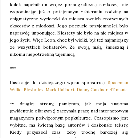
kulek napełnił on wręcz pornograficzną rozkoszą, nie
wspominając już o potajemnym zabieraniu rodziny na
enigmatyczne wycieczki do miejsca swoich erotycznych
ekscesów z młodości. Jego poczucie przyjemności, było
naprawdę imponujące. Niestety nie było na nie miejsca w
jego życiu. Więc Leon, choć był wielki, był też najmniejszy
ze wszystkich bohaterów. Ze swoją małą, śmieszną i
nikomu niepotrzebną tajemnicą.
***
Ilustracje do dzisiejszego wpisu sponsorują:
Spaceman
Willie
,
Blexbolex
,
Mark Hallbert
,
Danny Gardner
,
411mania
*z drugiej strony, pamiętam, jak moja znajoma
(ewidentnie olbrzym ;) zaczynała pracę nad internetowym
magazynem poświęconym popkulturze. Czasopismo jest
wybitne, ma świetną bazę autorów i doskonałe teksty.
Kiedy przyszedł czas, żeby trochę bardziej się