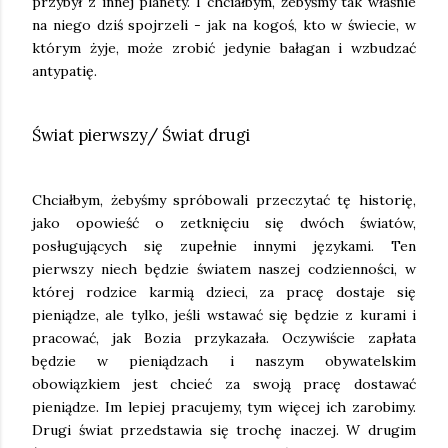
przybył z innej planety. I chciałbym, żebyśmy tak właśnie
na niego dziś spojrzeli - jak na kogoś, kto w świecie, w
którym żyje, może zrobić jedynie bałagan i wzbudzać
antypatię.
Świat pierwszy/ Świat drugi
Chciałbym, żebyśmy spróbowali przeczytać tę historię,
jako opowieść o zetknięciu się dwóch światów,
posługujących się zupełnie innymi językami. Ten
pierwszy niech będzie światem naszej codzienności, w
której rodzice karmią dzieci, za pracę dostaje się
pieniądze, ale tylko, jeśli wstawać się będzie z kurami i
pracować, jak Bozia przykazała. Oczywiście zapłata
będzie w pieniądzach i naszym obywatelskim
obowiązkiem jest chcieć za swoją pracę dostawać
pieniądze. Im lepiej pracujemy, tym więcej ich zarobimy.
Drugi świat przedstawia się trochę inaczej. W drugim