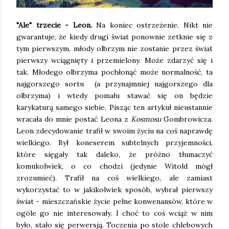
"Ale" trzecie - Leon.
Na koniec ostrzeżenie. Nikt nie
gwarantuje, że kiedy drugi świat ponownie zetknie się z
tym pierwszym, młody olbrzym nie zostanie przez świat
pierwszy wciągnięty i przemielony. Może zdarzyć się i
tak. Młodego olbrzyma pochłonąć może normalność, ta
najgorszego sortu (a przynajmniej najgorszego dla
olbrzyma) i wtedy pomału stawać się on będzie
karykaturą samego siebie. Pisząc ten artykuł nieustannie
wracała do mnie postać Leona z
Kosmosu
Gombrowicza.
Leon zdecydowanie trafił w swoim życiu na coś naprawdę
wielkiego. Był koneserem subtelnych przyjemności,
które sięgały tak daleko, że próżno tłumaczyć
komukolwiek, o co chodzi (jedynie Witold mógł
zrozumieć). Trafił na coś wielkiego, ale zamiast
wykorzystać to w jakikolwiek sposób, wybrał pierwszy
świat - mieszczańskie życie pełne konwenansów, które w
ogóle go nie interesowały. I choć to coś wciąż w nim
było, stało się perwersją. Toczenia po stole chlebowych