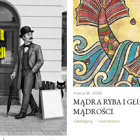
marca 29, 2026
MĄDRA RYBA I GŁU
MĄDROŚCI
Udostępnij
1 komentarz