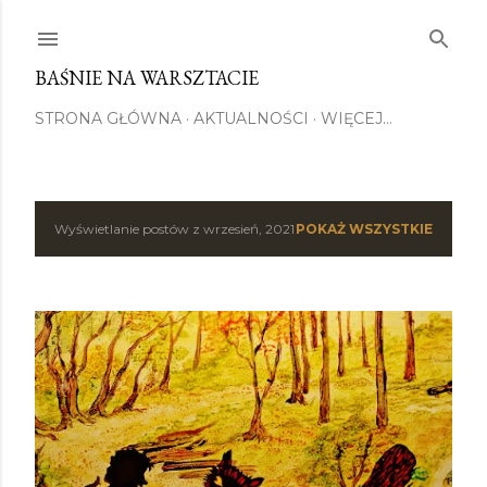
Przejdź do głównej zawartości
BAŚNIE NA WARSZTACIE
STRONA GŁÓWNA
AKTUALNOŚCI
WIĘCEJ…
Wyświetlanie postów z wrzesień, 2021
POKAŻ WSZYSTKIE
P
o
s
t
y