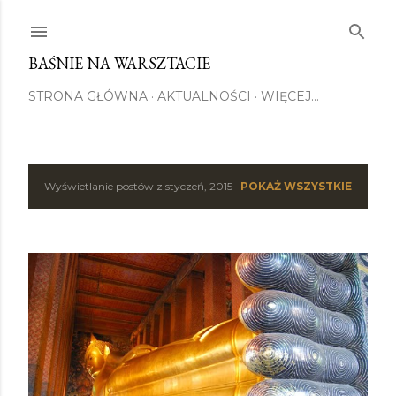
Przejdź do głównej zawartości
BAŚNIE NA WARSZTACIE
STRONA GŁÓWNA
AKTUALNOŚCI
WIĘCEJ…
Wyświetlanie postów z styczeń, 2015
POKAŻ WSZYSTKIE
P
o
s
t
y