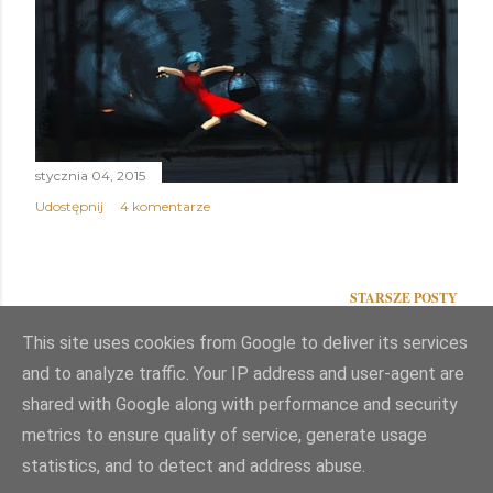
stycznia 04, 2015
Udostępnij
4 komentarze
STARSZE POSTY
This site uses cookies from Google to deliver its services
and to analyze traffic. Your IP address and user-agent are
shared with Google along with performance and security
Obsługiwane przez usługę Blogger
metrics to ensure quality of service, generate usage
statistics, and to detect and address abuse.
Autor obrazów motywu:
Mae Burke