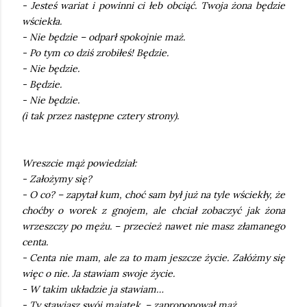
- Jesteś wariat i powinni ci łeb obciąć. Twoja żona będzie
wściekła.
- Nie będzie – odparł spokojnie maż.
- Po tym co dziś zrobiłeś! Będzie.
- Nie będzie.
- Będzie.
- Nie będzie.
(i tak przez następne cztery strony).
Wreszcie mąż powiedział:
- Założymy się?
- O co? – zapytał kum, choć sam był już na tyle wściekły, że
choćby o worek z gnojem, ale chciał zobaczyć jak żona
wrzeszczy po mężu. – przecież nawet nie masz złamanego
centa.
- Centa nie mam, ale za to mam jeszcze życie. Załóżmy się
więc o nie. Ja stawiam swoje życie.
- W takim układzie ja stawiam…
- Ty stawiasz swój majątek. – zaproponował mąż.