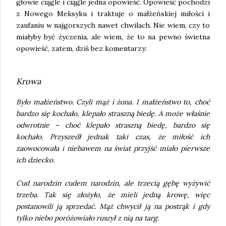
głowie ciągle i ciągle jedna opowieść. Opowieść pochodzi
z Nowego Meksyku i traktuje o małżeńskiej miłości i
zaufaniu w najgorszych nawet chwilach. Nie wiem, czy to
miałyby być życzenia, ale wiem, że to na pewno świetna
opowieść, zatem, dziś bez komentarzy:
Krowa
Było małżeństwo. Czyli mąż i żona. I małżeństwo to, choć
bardzo się kochało, klepało straszną biedę. A może właśnie
odwrotnie – choć klepało straszną biedę, bardzo się
kochało. Przyszedł jednak taki czas, że miłość ich
zaowocowała i niebawem na świat przyjść miało pierwsze
ich dziecko.
Cud narodzin cudem narodzin, ale trzecią gębę wyżywić
trzeba. Tak się złożyło, że mieli jedną krowę, więc
postanowili ją sprzedać. Mąż chwycił ją na postrąk i gdy
tylko niebo poróżowiało ruszył z nią na targ.