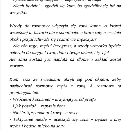
- Niech będzie! – zgodził się kum, bo zgodziłby się już na
wszystko.
Wtedy do rozmowy włączyła się żona kuma, o której
wcześniej ta historia nie wspominała, a która cały czas stała
obok i przysłuchiwała się rozmowie mężczyzn:
- Nie rób tego, mężu! Przegrasz, a wtedy wszystko będzie
należało do niego. I twój, dom i twoje dzieci, i ty, i ja!
Ale ślina została już napluta na dłonie i zakład został
zawarty.
Kum wraz ze świadkami ukryli się pod oknem, żeby
nasłuchiwać rozmowę męża z żoną. A rozmowa ta
przebiegała tak:
- Wróciłem kochanie! – krzyknął już od progu.
- I jak poszło? – zapytała żona.
- Nieźle. Sprzedałem krowę za owcę.
- Faktycznie nieźle – ucieszyła się żona – będzie z niej
wełna i będzie mleko na sery.