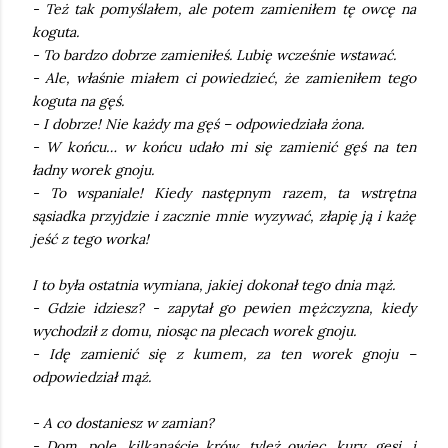
- Też tak pomyślałem, ale potem zamieniłem tę owcę na
koguta.
- To bardzo dobrze zamieniłeś. Lubię wcześnie wstawać.
- Ale, właśnie miałem ci powiedzieć, że zamieniłem tego
koguta na gęś.
- I dobrze! Nie każdy ma gęś – odpowiedziała żona.
- W końcu… w końcu udało mi się zamienić gęś na ten
ładny worek gnoju.
- To wspaniale! Kiedy następnym razem, ta wstrętna
sąsiadka przyjdzie i zacznie mnie wyzywać, złapię ją i każę
jeść z tego worka!
I to była ostatnia wymiana, jakiej dokonał tego dnia mąż.
- Gdzie idziesz? - zapytał go pewien mężczyzna, kiedy
wychodził z domu, niosąc na plecach worek gnoju.
- Idę zamienić się z kumem, za ten worek gnoju –
odpowiedział mąż.
- A co dostaniesz w zamian?
- Dom, pole, kilkanaście krów, tyleż owiec, kury, gęsi, i