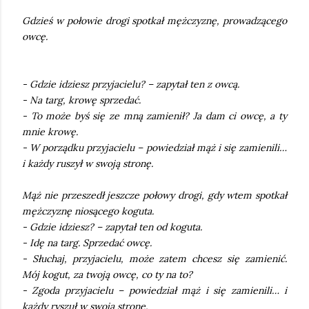
Gdzieś w połowie drogi spotkał mężczyznę, prowadzącego
owcę.
- Gdzie idziesz przyjacielu? – zapytał ten z owcą.
- Na targ, krowę sprzedać.
- To może byś się ze mną zamienił? Ja dam ci owcę, a ty
mnie krowę.
- W porządku przyjacielu – powiedział mąż i się zamienili…
i każdy ruszył w swoją stronę.
Mąż nie przeszedł jeszcze połowy drogi, gdy wtem spotkał
mężczyznę niosącego koguta.
- Gdzie idziesz? – zapytał ten od koguta.
- Idę na targ. Sprzedać owcę.
- Słuchaj, przyjacielu, może zatem chcesz się zamienić.
Mój kogut, za twoją owcę, co ty na to?
- Zgoda przyjacielu – powiedział mąż i się zamienili… i
każdy ryszuł w swoją stronę.