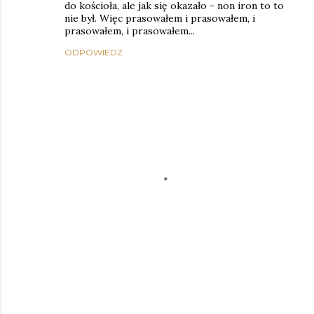
do kościoła, ale jak się okazało - non iron to to
nie był. Więc prasowałem i prasowałem, i
prasowałem, i prasowałem...
ODPOWIEDZ
P