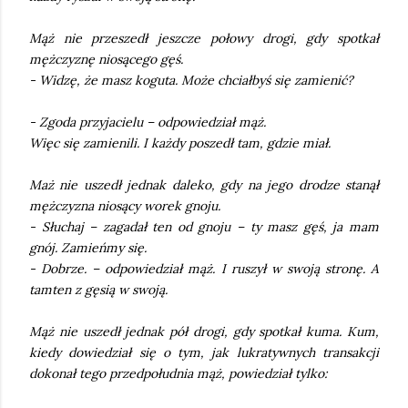
Mąż nie przeszedł jeszcze połowy drogi, gdy spotkał
mężczyznę niosącego gęś.
- Widzę, że masz koguta. Może chciałbyś się zamienić?
- Zgoda przyjacielu – odpowiedział mąż.
Więc się zamienili. I każdy poszedł tam, gdzie miał.
Maż nie uszedł jednak daleko, gdy na jego drodze stanął
mężczyzna niosący worek gnoju.
- Słuchaj – zagadał ten od gnoju – ty masz gęś, ja mam
gnój. Zamieńmy się.
- Dobrze. – odpowiedział mąż. I ruszył w swoją stronę. A
tamten z gęsią w swoją.
Mąż nie uszedł jednak pół drogi, gdy spotkał kuma. Kum,
kiedy dowiedział się o tym, jak lukratywnych transakcji
dokonał tego przedpołudnia mąż, powiedział tylko: