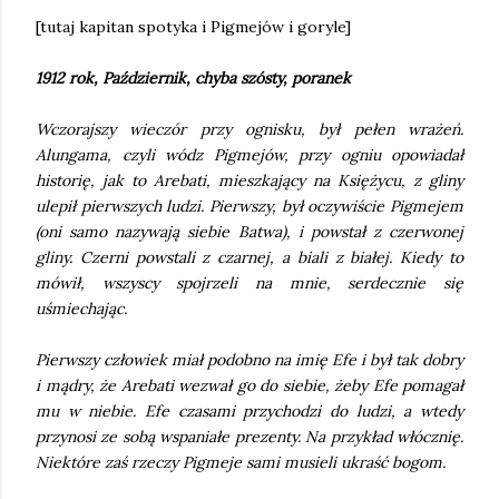
[tutaj kapitan spotyka i Pigmejów i goryle]
1912 rok, Październik, chyba szósty, poranek
Wczorajszy wieczór przy ognisku, był pełen wrażeń.
Alungama, czyli wódz Pigmejów, przy ogniu opowiadał
historię, jak to Arebati, mieszkający na Księżycu, z gliny
ulepił pierwszych ludzi. Pierwszy, był oczywiście Pigmejem
(oni samo nazywają siebie Batwa), i powstał z czerwonej
gliny. Czerni powstali z czarnej, a biali z białej. Kiedy to
mówił, wszyscy spojrzeli na mnie, serdecznie się
uśmiechając.
Pierwszy człowiek miał podobno na imię Efe i był tak dobry
i mądry, że Arebati wezwał go do siebie, żeby Efe pomagał
mu w niebie. Efe czasami przychodzi do ludzi, a wtedy
przynosi ze sobą wspaniałe prezenty. Na przykład włócznię.
Niektóre zaś rzeczy Pigmeje sami musieli ukraść bogom.