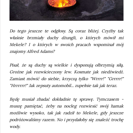
Do tego jeszcze te odgłosy. Są coraz bliżej. Czyżby tak
właśnie brzmiały duchy dżungli, o których mówił mi
Mekele? I o których w swoich pracach wspominał mój
znajomy Alfred Adams?
Pisał, że są duchy są wielkie i dysponują olbrzymią siłą.
Groźne jak rozwścieczony lew. Kosmate jak niedźwiedź.
Zamiast mówić do siebie, krzyczą tylko "Wrrrr!" "Grrrrr!"
"Hrrrrrr!" Jak zepsuty automobil... zupełnie tak jak teraz.
Będę musiał zbadać dokładnie tę sprawę. Tymczasem -
muszę pamiętać, żeby na nocleg rozwiesić swój hamak
możliwie wysoko, tak jak radził to Mekele, gdy jeszcze
podróżowaliśmy razem. No i przydałoby się znaleźć trochę
wody.