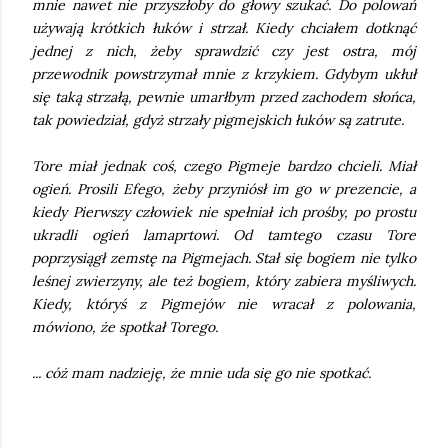
mnie nawet nie przyszłoby do głowy szukać. Do polowań
używają krótkich łuków i strzał. Kiedy chciałem dotknąć
jednej z nich, żeby sprawdzić czy jest ostra, mój
przewodnik powstrzymał mnie z krzykiem. Gdybym ukłuł
się taką strzałą, pewnie umarłbym przed zachodem słońca,
tak powiedział, gdyż strzały pigmejskich łuków są zatrute.
Tore miał jednak coś, czego Pigmeje bardzo chcieli. Miał
ogień. Prosili Efego, żeby przyniósł im go w prezencie, a
kiedy Pierwszy człowiek nie spełniał ich prośby, po prostu
ukradli ogień lamaprtowi. Od tamtego czasu Tore
poprzysiągł zemstę na Pigmejach. Stał się bogiem nie tylko
leśnej zwierzyny, ale też bogiem, który zabiera myśliwych.
Kiedy, któryś z Pigmejów nie wracał z polowania,
mówiono, że spotkał Torego.
... cóż mam nadzieję, że mnie uda się go nie spotkać.