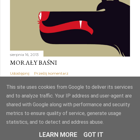
sierpnia 16, 2013
MORAŁY BAŚNI
Udostępnij
Prześlij komentarz
This site uses cookies from Google to deliver its services
and to analyze traffic. Your IP address and user-agent are
shared with Google along with performance and security
Obsługiwane przez usługę Blogger
metrics to ensure quality of service, generate usage
statistics, and to detect and address abuse.
Autor obrazów motywu:
Mae Burke
LEARN MORE
GOT IT