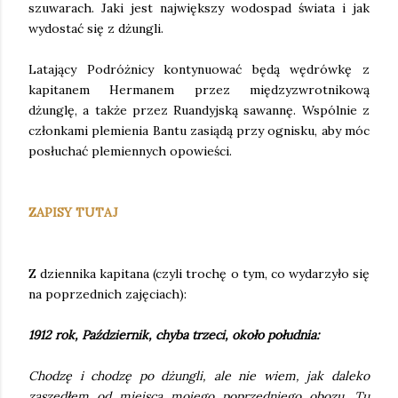
szuwarach. Jaki jest największy wodospad świata i jak
wydostać się z dżungli.
Latający Podróżnicy kontynuować będą wędrówkę z
kapitanem Hermanem przez międzyzwrotnikową
dżunglę, a także przez Ruandyjską sawannę. Wspólnie z
członkami plemienia Bantu zasiądą przy ognisku, aby móc
posłuchać plemiennych opowieści.
ZAPISY TUTAJ
Z dziennika kapitana (czyli trochę o tym, co wydarzyło się
na poprzednich zajęciach):
1912 rok, Październik, chyba trzeci, około południa:
Chodzę i chodzę po dżungli, ale nie wiem, jak daleko
zaszedłem od miejsca mojego poprzedniego obozu. Tu