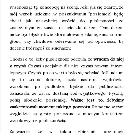
Przenosząc tę koncepcję na scenę. Jeśli już się zdarzy, że
mój wzrok ucieknie w poszukiwaniu "poziomek", będę
chciał jak najszybciej wrócić do publiczności ze
znalezionym w czasie tej ucieczki darem. Tym darem
może być błyskotliwie sformułowane zdanie, zmiana tonu
głosu, czy chwilowe oderwanie się od opowieści, by
docenić któregoś ze słuchaczy.
Chodzi o to, żeby publiczność poczuła, że
wracam do niej
z czymś
! Czymś specjalnie dla niej, czymś nowym, innym,
lepszym. Czymś, po co warto było się schylać. Jeśli uda mi
się to zrobić dobrze, każda następna wędrówka
wzrokiem po podłodze, będzie dla publiczności
oznaczała, że zaraz dostaną coś wyjątkowego. Pyszną,
pełną słodkości poziomkę.
Ważne jest to, żebyśmy
zaakcentowali moment takiego powrotu
. Pomocne w tym
względzie są gesty połączone z mocnym kontaktem
wzrokowym z publicznością.
Zauważcie, że w takim zbieraniu poziomek