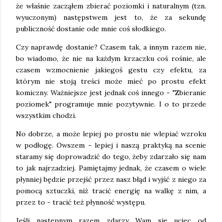
że właśnie zacząłem zbierać poziomki i naturalnym (tzn.
wyuczonym) następstwem jest to, że za sekundę
publiczność dostanie ode mnie coś słodkiego.
Czy naprawdę dostanie? Czasem tak, a innym razem nie,
bo wiadomo, że nie na każdym krzaczku coś rośnie, ale
czasem wzmocnienie jakiegoś gestu czy efektu, za
którym nie stoją treści może mieć po prostu efekt
komiczny. Ważniejsze jest jednak coś innego - "Zbieranie
poziomek" programuje mnie pozytywnie. I o to przede
wszystkim chodzi.
No dobrze, a może lepiej po prostu nie wlepiać wzroku
w podłogę. Owszem - lepiej i naszą praktyką na scenie
staramy się doprowadzić do tego, żeby zdarzało się nam
to jak najrzadziej. Pamiętajmy jednak, że czasem o wiele
płynniej będzie przejść przez nasz błąd i wyjść z niego za
pomocą sztuczki, niż tracić energię na walkę z nim, a
przez to - tracić też płynność występu.
Jeśli następnym razem zdarzy Wam się uciec od