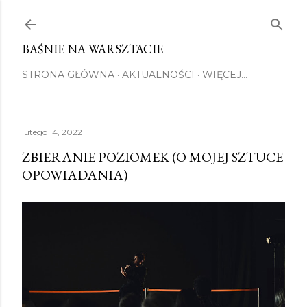
Przejdź do głównej zawartości
BAŚNIE NA WARSZTACIE
STRONA GŁÓWNA
AKTUALNOŚCI
WIĘCEJ…
lutego 14, 2022
ZBIERANIE POZIOMEK (O MOJEJ SZTUCE
OPOWIADANIA)