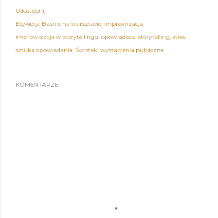
Udostępnij
Etykiety:
Baśnie na warsztacie
improwizacja
improwizacja w storytellingu
opowiadacz
storytelling
stres
sztuka opowiadania
Świstak
wystąpienia publiczne
KOMENTARZE