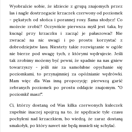
Wyobraźcie sobie, że idziecie z grupą znajomych przez
las i nagle dostrzegacie krzaczek czerwony od poziomek
- pękatych od słońca i porannej rosy. Sama słodycz! Co
możecie zrobić? Oczywiście pierwsza myśl jest taka, by
kucnąć przy krzaczku i zacząć je pałaszować! Nie
zwracać na nic uwagi i po prostu korzystać z
dobrodziejstw lasu. Niestety takie rozwiązanie w ogóle
nie bierze pod uwagę tych, z którymi wędrujecie. Jeśli
tak zrobimy możemy być pewni, że spadnie na nas gniew
towarzyszy - jeśli nie za samolubne opychanie się
poziomkami, to przynajmniej za opóźnianie wędrówki.
Mam więc dla Was inną propozycję: pierwszą garść
zebranych poziomek po prostu oddajcie znajomym. "O
poziomki! masz!".
Ci, którzy dostaną od Was kilka czerwonych kuleczek
zupełnie inaczej spojrzą na to, że spędzacie tyle czasu
pochyleni nad krzaczkiem, bo wiedzą, że zaraz dostaną
smakołyk, po który nawet nie będą musieli się schylać.