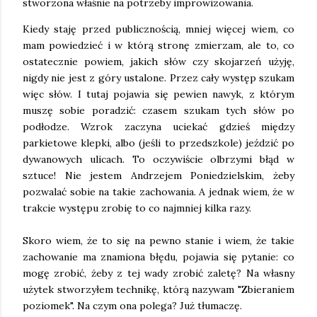
stworzona właśnie na potrzeby improwizowania.
Kiedy staję przed publicznością, mniej więcej wiem, co
mam powiedzieć i w którą stronę zmierzam, ale to, co
ostatecznie powiem, jakich słów czy skojarzeń użyję,
nigdy nie jest z góry ustalone. Przez cały występ szukam
więc słów. I tutaj pojawia się pewien nawyk, z którym
muszę sobie poradzić: czasem szukam tych słów po
podłodze. Wzrok zaczyna uciekać gdzieś między
parkietowe klepki, albo (jeśli to przedszkole) jeździć po
dywanowych ulicach. To oczywiście olbrzymi błąd w
sztuce! Nie jestem Andrzejem Poniedzielskim, żeby
pozwalać sobie na takie zachowania. A jednak wiem, że w
trakcie występu zrobię to co najmniej kilka razy.
Skoro wiem, że to się na pewno stanie i wiem, że takie
zachowanie ma znamiona błędu, pojawia się pytanie: co
mogę zrobić, żeby z tej wady zrobić zaletę? Na własny
użytek stworzyłem technikę, którą nazywam "Zbieraniem
poziomek". Na czym ona polega? Już tłumaczę.