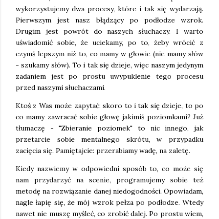
wykorzystujemy dwa procesy, które i tak się wydarzają.
Pierwszym jest nasz błądzący po podłodze wzrok.
Drugim jest powrót do naszych słuchaczy. I warto
uświadomić sobie, że uciekamy, po to, żeby wrócić z
czymś lepszym niż to, co mamy w głowie (nie mamy słów
- szukamy słów). To i tak się dzieje, więc naszym jedynym
zadaniem jest po prostu uwypuklenie tego procesu
przed naszymi słuchaczami.
Ktoś z Was może zapytać: skoro to i tak się dzieje, to po
co mamy zawracać sobie głowę jakimiś poziomkami? Już
tłumaczę - "Zbieranie poziomek" to nic innego, jak
przetarcie sobie mentalnego skrótu, w przypadku
zacięcia się. Pamiętajcie: przerabiamy wadę, na zaletę.
Kiedy nazwiemy w odpowiedni sposób to, co może się
nam przydarzyć na scenie, programujemy sobie też
metodę na rozwiązanie danej niedogodności. Opowiadam,
nagle łapię się, że mój wzrok pełza po podłodze. Wtedy
nawet nie muszę myśleć, co zrobić dalej. Po prostu wiem,