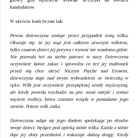
głowy, gdy będziecie stawiać krzyżyki na swoich
kandydatów.
W skrócie baśń brzmi tak:
Pewna dziewczyna zostaje przez przypadek żoną wilka.
Okazuje się, że jej mąż jest całkiem uroczym wilkiem,
tylko czasem dzieci jej porywa i wynosi nie wiadomo gdzie.
Nie pozwala też na siebie patrzeć w nocy. Dziewczyna
oczywiście łamie zakaz i sprawdza co też jej małżonek
przed nią chce ukryć. Niczym Psyche nad Erosem,
dziewczyna staje nad swym wybrankiem ze świeczką w
ręku. Wilk jest oczywiście przepięknej urody mężczyzną,
ale kiedy prawda wychodzi na jaw, musi odejść i zostać
mężem trollicy, która czarami wzięła w posiadanie jego
ziemie. Potem wilk znika.
Dziewczyna udaje się jego śladem spotykając po drodze
swoje dzieci, będące pod opieką sióstr wilka. Każda z sióstr
daje jej złoty przedmiot i wskazuje dalszą drogę. Kiedy