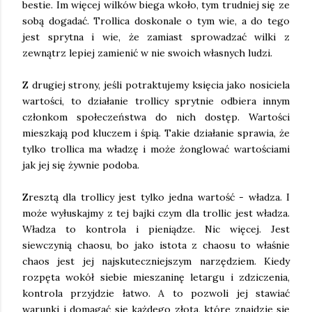
bestie. Im więcej wilków biega wkoło, tym trudniej się ze
sobą dogadać. Trollica doskonale o tym wie, a do tego
jest sprytna i wie, że zamiast sprowadzać wilki z
zewnątrz lepiej zamienić w nie swoich własnych ludzi.
Z drugiej strony, jeśli potraktujemy księcia jako nosiciela
wartości, to działanie trollicy sprytnie odbiera innym
członkom społeczeństwa do nich dostęp. Wartości
mieszkają pod kluczem i śpią. Takie działanie sprawia, że
tylko trollica ma władzę i może żonglować wartościami
jak jej się żywnie podoba.
Zresztą dla trollicy jest tylko jedna wartość - władza. I
może wyłuskajmy z tej bajki czym dla trollic jest władza.
Władza to kontrola i pieniądze. Nic więcej. Jest
siewczynią chaosu, bo jako istota z chaosu to właśnie
chaos jest jej najskuteczniejszym narzędziem. Kiedy
rozpęta wokół siebie mieszaninę letargu i zdziczenia,
kontrola przyjdzie łatwo. A to pozwoli jej stawiać
warunki i domagać się każdego złota, które znajdzie się