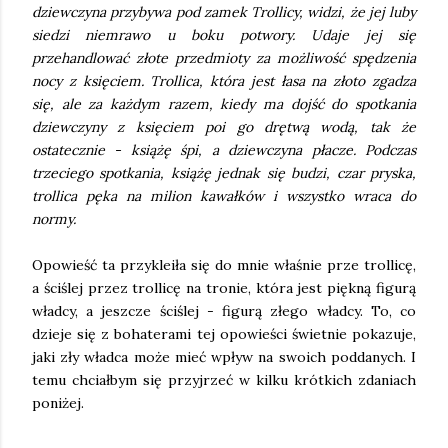
dziewczyna przybywa pod zamek Trollicy, widzi, że jej luby
siedzi niemrawo u boku potwory. Udaje jej się
przehandlować złote przedmioty za możliwość spędzenia
nocy z księciem. Trollica, która jest łasa na złoto zgadza
się, ale za każdym razem, kiedy ma dojść do spotkania
dziewczyny z księciem poi go drętwą wodą, tak że
ostatecznie - książę śpi, a dziewczyna płacze. Podczas
trzeciego spotkania, książę jednak się budzi, czar pryska,
trollica pęka na milion kawałków i wszystko wraca do
normy.
Opowieść ta przykleiła się do mnie właśnie prze trollicę,
a ściślej przez trollicę na tronie, która jest piękną figurą
władcy, a jeszcze ściślej - figurą złego władcy. To, co
dzieje się z bohaterami tej opowieści świetnie pokazuje,
jaki zły władca może mieć wpływ na swoich poddanych. I
temu chciałbym się przyjrzeć w kilku krótkich zdaniach
poniżej.