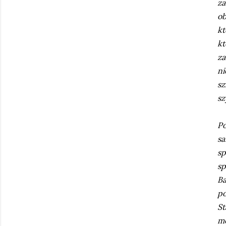
z
ob
kt
kt
za
ni
sz
sz
P
s
sp
sp
Ba
po
St
mo