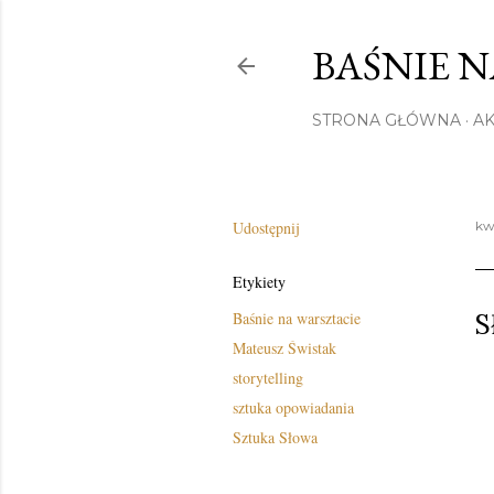
BAŚNIE 
STRONA GŁÓWNA
A
Udostępnij
kw
Etykiety
S
Baśnie na warsztacie
Mateusz Świstak
storytelling
sztuka opowiadania
Sztuka Słowa