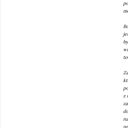
po
mo
Bo
je
by
wi
to
Za
kt
po
z 
za
do
na
p