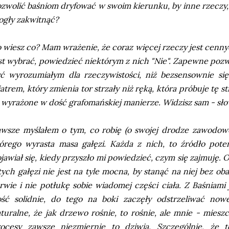
zwolić baśniom dryfować w swoim kierunku, by inne rzeczy, z
gły zakwitnąć?
 wiesz co? Mam wrażenie, że coraz więcej rzeczy jest cenn
st wybrać, powiedzieć niektórym z nich "Nie". Zapewne pozwol
ć wyrozumiałym dla rzeczywistości, niż bezsensownie się
atrem, który zmienia tor strzały niż ręką, która próbuje tę st
 wyrażone w dość grafomańskiej manierze. Widzisz sam - sło
wsze myślałem o tym, co robię (o swojej drodze zawodowe
órego wyrasta masa gałęzi. Każda z nich, to źródło pot
jawiał się, kiedy przyszło mi powiedzieć, czym się zajmuję. 
tych gałęzi nie jest na tyle mocna, by stanąć na niej bez ob
rwie i nie potłukę sobie wiadomej części ciała. Z Baśniami 
ść solidnie, do tego na boki zaczęły odstrzeliwać now
turalne, że jak drzewo rośnie, to rośnie, ale mnie - mies
rocesy zawsze niezmiernie to dziwią. Szczególnie, że 