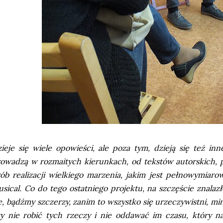
ieje się wiele opowieści, ale poza tym, dzieją się też i
owadzą w rozmaitych kierunkach, od tekstów autorskich, p
ób realizacji wielkiego marzenia, jakim jest pełnowymiarowa
sical. Co do tego ostatniego projektu, na szczęście znala
e, bądźmy szczerzy, zanim to wszystko się urzeczywistni, min
y nie robić tych rzeczy i nie oddawać im czasu, który na