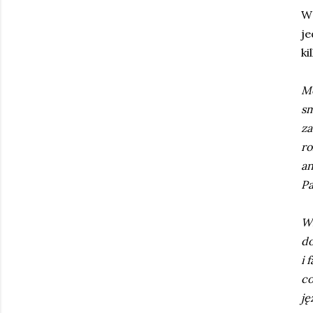
W 
je
ki
Mó
sm
za
ro
an
Pa
Wi
do
i 
co
ję