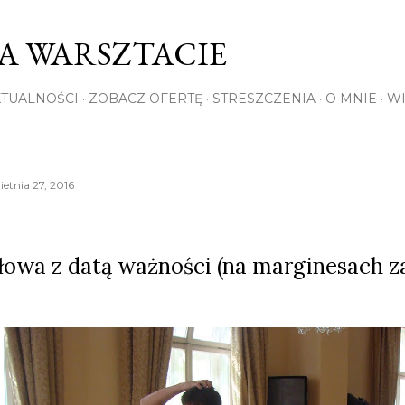
Przejdź do głównej zawartości
NA WARSZTACIE
KTUALNOŚCI
ZOBACZ OFERTĘ
STRESZCZENIA
O MNIE
WI
ietnia 27, 2016
łowa z datą ważności (na marginesach za