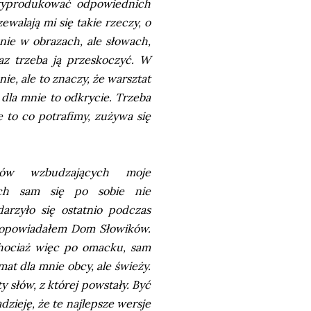
 wyprodukować odpowiednich
walają mi się takie rzeczy, o
nie w obrazach, ale słowach,
az trzeba ją przeskoczyć. W
ie, ale to znaczy, że warsztat
 dla mnie to odkrycie. Trzeba
e to co potrafimy, zużywa się
ów wzbudzających moje
rych sam się po sobie nie
arzyło się ostatnio podczas
dy opowiadałem Dom Słowików.
 Chociaż więc po omacku, sam
at dla mnie obcy, ale świeży.
y słów, z której powstały. Być
zieję, że te najlepsze wersje