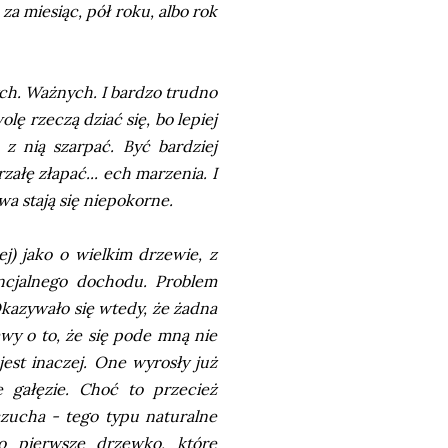
a miesiąc, pół roku, albo rok
ych. Ważnych. I bardzo trudno
ę rzeczą dziać się, bo lepiej
 z nią szarpać. Być bardziej
rzałę złapać... ech marzenia. I
wa stają się niepokorne.
j) jako o wielkim drzewie, z
encjalnego dochodu. Problem
Okazywało się wtedy, że żadna
awy o to, że się pode mną nie
jest inaczej. One wyrosły już
e gałęzie. Choć to przecież
zczucha - tego typu naturalne
to pierwsze drzewko, które