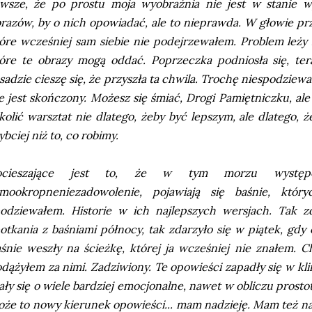
awsze, że po prostu moja wyobraźnia nie jest w stanie
razów, by o nich opowiadać, ale to nieprawda. W głowie prze
óre wcześniej sam siebie nie podejrzewałem. Problem leży 
óre te obrazy mogą oddać. Poprzeczka podniosła się, ter
sadzie cieszę się, że przyszła ta chwila. Trochę niespodziewan
e jest skończony. Możesz się śmiać, Drogi Pamiętniczku, ale
kolić warsztat nie dlatego, żeby być lepszym, ale dlatego, ż
ybciej niż to, co robimy.
ocieszające jest to, że w tym morzu występ
amookropneniezadowolenie, pojawiają się baśnie, któ
odziewałem. Historie w ich najlepszych wersjach. Tak zd
otkania z baśniami północy, tak zdarzyło się w piątek, g
śnie weszły na ścieżkę, której ja wcześniej nie znałem.
dążyłem za nimi. Zadziwiony. Te opowieści zapadły się w klim
ały się o wiele bardziej emocjonalne, nawet w obliczu prostot
że to nowy kierunek opowieści... mam nadzieję. Mam też nad