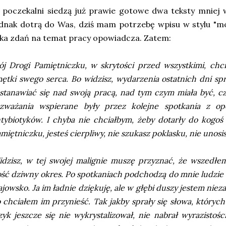
poczekalni siedzą już prawie gotowe dwa teksty mniej 
dnak dotrą do Was, dziś mam potrzebę wpisu w stylu "mój
lka zdań na temat pracy opowiadcza. Zatem:
j Drogi Pamiętniczku, w skrytości przed wszystkimi, chc
ętki swego serca. Bo widzisz, wydarzenia ostatnich dni sp
stanawiać się nad swoją pracą, nad tym czym miała być, c
zważania wspierane były przez kolejne spotkania z opo
tybiotyków. I chyba nie chciałbym, żeby dotarły do kogoś
miętniczku, jesteś cierpliwy, nie szukasz poklasku, nie unosis
dzisz, w tej swojej malignie muszę przyznać, że wszed
ść dziwny okres. Po spotkaniach podchodzą do mnie ludzie i
fajowsko. Ja im ładnie dziękuję, ale w głębi duszy jestem niez
 chciałem im przynieść. Tak jakby sprały się słowa, który
zyk jeszcze się nie wykrystalizował, nie nabrał wyrazistoś