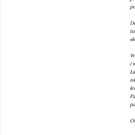
po
Do
tu
sł
Wl
i 
Ła
ni
le
Pa
pa
Ot