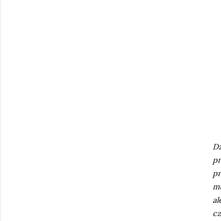
Dz
pr
pr
mu
al
cz