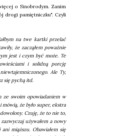
więcej o Sinobrodym. Zanim
 drogi pamiętniczku". Czyli
iałbym na twe kartki przelać
rawiły, że zacząłem poważnie
zym jest i czym być może. Te
wieściami i solidną porcję
 niewtajemniczonego. Ale Ty,
z się pychą itd.
łem ze swoim opowiadaniem w
 mówią, że było super, ekstra
adowolony. Czuję, że to nie to,
ch zazwyczaj używałem a nowy
ci ani miąższu. Obawiałem się