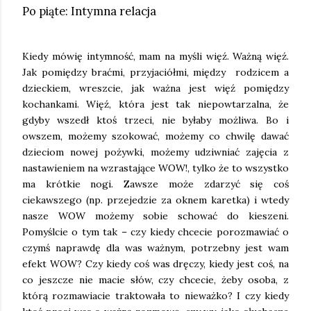
Po piąte: Intymna relacja
Kiedy mówię intymność, mam na myśli więź. Ważną więź.
Jak pomiędzy braćmi, przyjaciółmi, między rodzicem a
dzieckiem, wreszcie, jak ważna jest więź pomiędzy
kochankami. Więź, która jest tak niepowtarzalna, że
gdyby wszedł ktoś trzeci, nie byłaby możliwa. Bo i
owszem, możemy szokować, możemy co chwilę dawać
dzieciom nowej pożywki, możemy udziwniać zajęcia z
nastawieniem na wzrastające WOW!, tylko że to wszystko
ma krótkie nogi. Zawsze może zdarzyć się coś
ciekawszego (np. przejedzie za oknem karetka) i wtedy
nasze WOW możemy sobie schować do kieszeni.
Pomyślcie o tym tak – czy kiedy chcecie porozmawiać o
czymś naprawdę dla was ważnym, potrzebny jest wam
efekt WOW? Czy kiedy coś was dręczy, kiedy jest coś, na
co jeszcze nie macie słów, czy chcecie, żeby osoba, z
którą rozmawiacie traktowała to nieważko? I czy kiedy