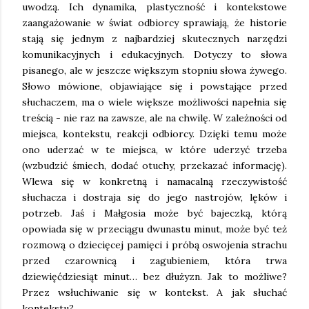
uwodzą. Ich dynamika, plastyczność i kontekstowe
zaangażowanie w świat odbiorcy sprawiają, że historie
stają się jednym z najbardziej skutecznych narzędzi
komunikacyjnych i edukacyjnych. Dotyczy to słowa
pisanego, ale w jeszcze większym stopniu słowa żywego.
Słowo mówione, objawiające się i powstające przed
słuchaczem, ma o wiele większe możliwości napełnia się
treścią - nie raz na zawsze, ale na chwilę. W zależności od
miejsca, kontekstu, reakcji odbiorcy. Dzięki temu może
ono uderzać w te miejsca, w które uderzyć trzeba
(wzbudzić śmiech, dodać otuchy, przekazać informację).
Wlewa się w konkretną i namacalną rzeczywistość
słuchacza i dostraja się do jego nastrojów, lęków i
potrzeb. Jaś i Małgosia może być bajeczką, którą
opowiada się w przeciągu dwunastu minut, może być też
rozmową o dziecięcej pamięci i próbą oswojenia strachu
przed czarownicą i zagubieniem, która trwa
dziewięćdziesiąt minut… bez dłużyzn. Jak to możliwe?
Przez wsłuchiwanie się w kontekst. A jak słuchać
kontekstu?