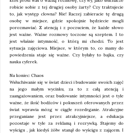
ktoś prosi was o ważną rozmowę, czy wy, jako słuchacze
robicie sobie z tej drugiej osoby żarty? Czy traktujecie
to, jak występ clowna? Nie! Raczej zabieracie tę drugą
osobę w miejsce, gdzie spokojnie będziecie mogli
porozmawiać. Z atencją i z poczuciem, że każde słowo
jest ważne. Ważne rozmowy toczone są szeptem. I to
jest właśnie intymność, o którą mi chodzi. To jest
sytuacja zajęciowa. Miejsce, w którym to, co mamy do
powiedzenia staje się ważne. Czy byłaby to bajka, czy
nauka cyferek.
Na koniec: Chaos
Wsłuchiwanie się w świat dzieci i budowanie swoich zajęć
na jego małym wycinku, za to z całą atencją i
zaangażowaniem, oraz budowanie intymności jest o tyle
ważne, że ilość bodźców i pokuszeń oferowanych przez
świat wprawia mózg w ciągłe rozedrganie. Atrakcyjne
przeganiane jest przez atrakcyjniejsze, a edukacja
pozostaje w tyle za reklamą i rozrywką. Stajemy do
wyścigu , jak kiedyś żółw stanął do wyścigu z zającem. I