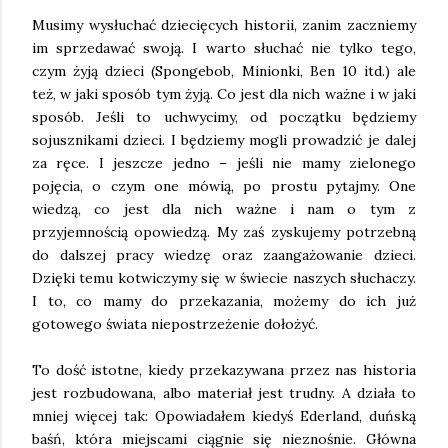
Musimy wysłuchać dziecięcych historii, zanim zaczniemy
im sprzedawać swoją. I warto słuchać nie tylko tego,
czym żyją dzieci (Spongebob, Minionki, Ben 10 itd.) ale
też, w jaki sposób tym żyją. Co jest dla nich ważne i w jaki
sposób. Jeśli to uchwycimy, od początku będziemy
sojusznikami dzieci. I będziemy mogli prowadzić je dalej
za ręce. I jeszcze jedno – jeśli nie mamy zielonego
pojęcia, o czym one mówią, po prostu pytajmy. One
wiedzą, co jest dla nich ważne i nam o tym z
przyjemnością opowiedzą. My zaś zyskujemy potrzebną
do dalszej pracy wiedzę oraz zaangażowanie dzieci.
Dzięki temu kotwiczymy się w świecie naszych słuchaczy.
I to, co mamy do przekazania, możemy do ich już
gotowego świata niepostrzeżenie dołożyć.
To dość istotne, kiedy przekazywana przez nas historia
jest rozbudowana, albo materiał jest trudny. A działa to
mniej więcej tak: Opowiadałem kiedyś Ederland, duńską
baśń, która miejscami ciągnie się nieznośnie. Główna