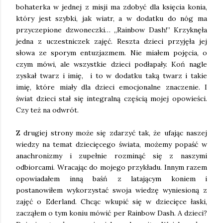
bohaterka w jednej z misji ma zdobyć dla księcia konia,
który jest szybki, jak wiatr, a w dodatku do nóg ma
przyczepione dzwoneczki… „Rainbow Dash!” Krzyknęła
jedna z uczestniczek zajęć. Reszta dzieci przyjęła jej
słowa ze sporym entuzjazmem. Nie miałem pojęcia, o
czym mówi, ale wszystkie dzieci podłapały. Koń nagle
zyskał twarz i imię, i to w dodatku taką twarz i takie
imię, które miały dla dzieci emocjonalne znaczenie. I
świat dzieci stał się integralną częścią mojej opowieści.
Czy też na odwrót.
Z drugiej strony może się zdarzyć tak, że ufając naszej
wiedzy na temat dziecięcego świata, możemy popaść w
anachronizmy i zupełnie rozminąć się z naszymi
odbiorcami. Wracając do mojego przykładu. Innym razem
opowiadałem inną baśń z latającym koniem i
postanowiłem wykorzystać swoja wiedzę wyniesioną z
zajęć o Ederland. Chcąc wkupić się w dziecięce łaski,
zacząłem o tym koniu mówić per Rainbow Dash. A dzieci?