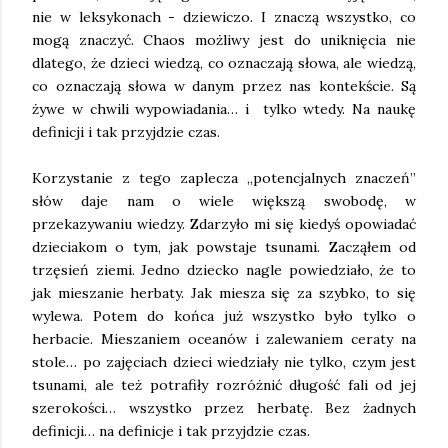
nie w leksykonach - dziewiczo. I znaczą wszystko, co
mogą znaczyć. Chaos możliwy jest do uniknięcia nie
dlatego, że dzieci wiedzą, co oznaczają słowa, ale wiedzą,
co oznaczają słowa w danym przez nas kontekście. Są
żywe w chwili wypowiadania… i tylko wtedy. Na naukę
definicji i tak przyjdzie czas.
Korzystanie z tego zaplecza „potencjalnych znaczeń”
słów daje nam o wiele większą swobodę, w
przekazywaniu wiedzy. Zdarzyło mi się kiedyś opowiadać
dzieciakom o tym, jak powstaje tsunami. Zacząłem od
trzęsień ziemi. Jedno dziecko nagle powiedziało, że to
jak mieszanie herbaty. Jak miesza się za szybko, to się
wylewa. Potem do końca już wszystko było tylko o
herbacie. Mieszaniem oceanów i zalewaniem ceraty na
stole… po zajęciach dzieci wiedziały nie tylko, czym jest
tsunami, ale też potrafiły rozróżnić długość fali od jej
szerokości… wszystko przez herbatę. Bez żadnych
definicji… na definicje i tak przyjdzie czas.