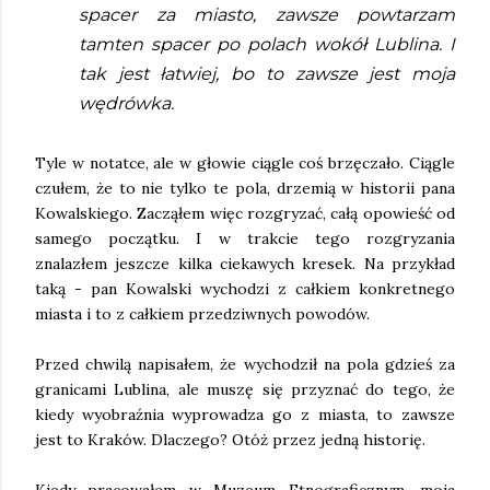
spacer za miasto, zawsze powtarzam 
tamten spacer po polach wokół Lublina. I 
tak jest łatwiej, bo to zawsze jest moja 
wędrówka. 
Tyle w notatce, ale w głowie ciągle coś brzęczało. Ciągle 
czułem, że to nie tylko te pola, drzemią w historii pana 
Kowalskiego. Zacząłem więc rozgryzać, całą opowieść od 
samego początku. I w trakcie tego rozgryzania 
znalazłem jeszcze kilka ciekawych kresek. 
Na przykład 
taką - pan Kowalski wychodzi z całkiem konkretnego 
miasta i to z całkiem przedziwnych powodów.  
Przed chwilą napisałem, że wychodził na pola gdzieś za 
granicami Lublina, ale muszę się przyznać do tego, że 
kiedy wyobraźnia wyprowadza go z miasta, to zawsze 
jest to Kraków. Dlaczego? Otóż przez jedną historię.
Kiedy pracowałem w Muzeum Etnograficznym, moja