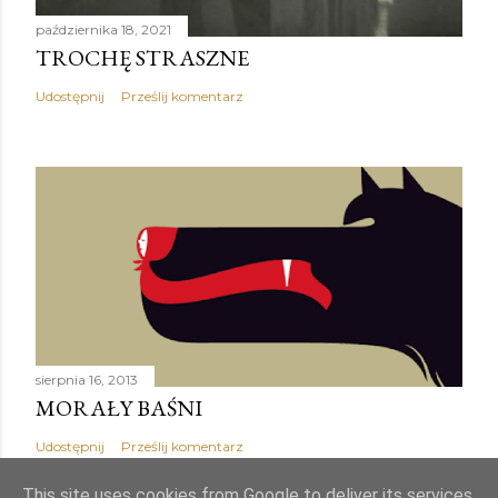
października 18, 2021
TROCHĘ STRASZNE
Udostępnij
Prześlij komentarz
sierpnia 16, 2013
MORAŁY BAŚNI
Udostępnij
Prześlij komentarz
This site uses cookies from Google to deliver its services