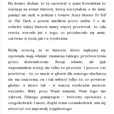
Na koniec dodam, że ta opowieść o panu Kowalskim to 
wariacja na temat historii, którą wyczytałem, o ile mnie 
pamięć nie myli, w jednym z tomów 
Scary Stories To Tell 
In The Dark
, a potem mieliłem przez siebie. I o ile 
szkielet takiej historii mniej więcej przetrwał... to cała 
reszta, wyrosła już z tego, co przydarzało się mnie, 
zarówno w życiu, jak i w wyobraźni. 
Myślę zresztą, że te historie, które najlepiej się 
opowiada mają właśnie znamiona takiego przetworzenia 
przez doświadczenie. Swoje własne, ale (jak 
wspomniałem wyżej) nie tylko to przeżyte. I jeszcze raz 
powtórzę - to, co macie w głowie dla waszego słuchacza 
nie ma znaczenia, on i tak usłyszy tylko to, co powiecie 
głośno. A skoro tak - w waszej wyobraźni możecie 
wszystko. Nikt, poza Wami samymi, Wam tego nie 
zabroni. Dlatego pamiętajcie - twórzmy opowieści z 
czegokolwiek. I może, dzięki temu czemukolwiek  uda się 
stworzyć coś naprawdę wyjątkowego. 