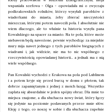
wspaniała szefowa - Olga - opowiadała mi o zwyczaju
podkrakowskich rolników, którzy
wysyłali
parobków z
wiaderkami do miasta, żeby zbierać nieczystości
mieszczan, którymi potem nawozili pola. I absolutnie nie
wiem dlaczego, ale to właśnie ta historia wysyła pana
Kowalskiego na spacer za miasto. Na te pola, które może
niebawem będą nawożone, pewnie wychodząc za miejskie
mury mija nawet jednego z tych parobków biegnących z
wiadrami i, jak widzicie, nie ma to nic wspólnego z
rzeczywistością opowiadanej historii... a jednak ma z nią
wiele wspólnego.
Pan Kowalski wychodzi z Krakowa na pola pod Lublinem 
i a potem kryje się przed burzą w domu z płotem, tak 
dobrze zapamiętanym z jednej z moich łazęg. Wszystko 
zaplata się absurdalnie w jeden spójny obraz. Dla mnie to 
miejsca znajome, a dla słuchacza nowy świat, który łączy 
się jedynie na poziomie podawanych przeze mnie słów. 
Kleję z tego, co noszę w sobie i dla słuchacza zupełnie 