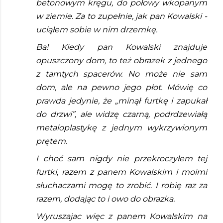
betonowym kręgu, do połowy wkopanym 
w ziemie. Za to zupełnie, jak pan Kowalski - 
uciąłem sobie w nim drzemkę.  
Ba! Kiedy pan Kowalski znajduje 
opuszczony dom, to też obrazek z jednego 
z tamtych spacerów. No może nie sam 
dom, ale na pewno jego płot. Mówię co 
prawda jedynie, że „minął furtkę i zapukał 
do drzwi”, ale widzę czarną, podrdzewiałą 
metaloplastykę z jednym wykrzywionym 
prętem.
I choć sam nigdy nie przekroczyłem tej 
furtki, razem z panem Kowalskim i moimi 
słuchaczami mogę to zrobić. I robię raz za 
razem, dodając to i owo do obrazka. 
Wyruszajac więc z panem Kowalskim na 