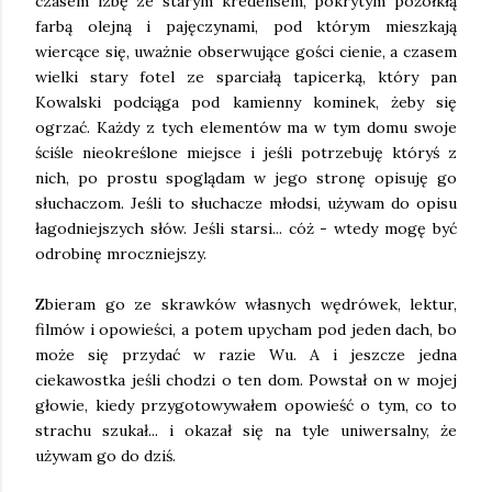
czasem izbę ze starym kredensem, pokrytym pożółkłą 
farbą olejną i pajęczynami, pod którym mieszkają 
wiercące się, uważnie obserwujące gości cienie, a czasem 
wielki stary fotel ze sparciałą tapicerką, który pan 
Kowalski podciąga pod kamienny kominek, żeby się 
ogrzać. Każdy z tych elementów ma w tym domu swoje 
ściśle nieokreślone miejsce i jeśli potrzebuję któryś z 
nich, po prostu spoglądam w jego stronę opisuję go 
słuchaczom. Jeśli to słuchacze młodsi, używam do opisu 
łagodniejszych słów. Jeśli starsi... cóż - wtedy mogę być 
odrobinę mroczniejszy. 
Zbieram go ze skrawków własnych wędrówek, lektur, 
filmów i opowieści, a potem upycham pod jeden dach, bo 
może się przydać w razie Wu. 
A i jeszcze jedna 
ciekawostka jeśli chodzi o ten dom. Powstał on w mojej 
głowie, kiedy przygotowywałem opowieść o tym, co to 
strachu szukał... i okazał się na tyle uniwersalny, że 
używam go do dziś. 